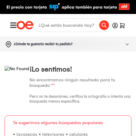
¿Dónde te gustaría recibir tu pedido?
¡Lo sentimos!
No encontramos ningún resultado para tu
búsqueda
“”
Pero no te desanimes, verifica la ortografía o intenta una
búsqueda menos específica.
Te sugerimos algunas búsquedas populares
•
lavasecas
•
televisores
•
celulares