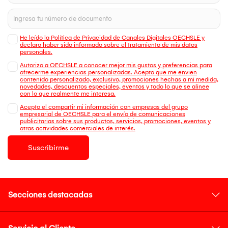
He leído la Política de Privacidad de Canales Digitales OECHSLE y
declaro haber sido informado sobre el tratamiento de mis datos
personales.
Autorizo a OECHSLE a conocer mejor mis gustos y preferencias para
ofrecerme experiencias personalizadas. Acepto que me envien
contenido personalizado, exclusivo, promociones hechas a mi medida,
novedades, descuentos especiales, eventos y todo lo que se alinee
con lo que realmente me interesa.
Acepto el compartir mi información con empresas del grupo
empresarial de OECHSLE para el envío de comunicaciones
publicitarias sobre sus productos, servicios, promociones, eventos y
otras actividades comerciales de interés.
Suscribirme
Secciones destacadas