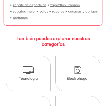
•
zapatillas deportivas
•
zapatillas urbanas
•
zapatos mujer
•
sofas
•
roperos
•
casacas y abrigos
•
perfumes
También puedes explorar nuestras
categorías
Tecnología
Electrohogar