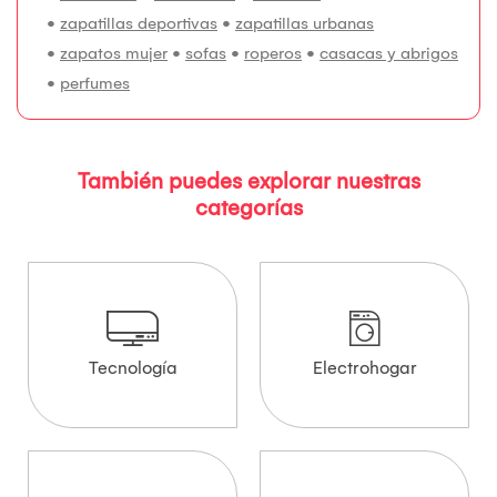
•
zapatillas deportivas
•
zapatillas urbanas
•
zapatos mujer
•
sofas
•
roperos
•
casacas y abrigos
•
perfumes
También puedes explorar nuestras
categorías
Tecnología
Electrohogar