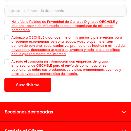
He leído la Política de Privacidad de Canales Digitales OECHSLE y
declaro haber sido informado sobre el tratamiento de mis datos
personales.
Autorizo a OECHSLE a conocer mejor mis gustos y preferencias para
ofrecerme experiencias personalizadas. Acepto que me envien
contenido personalizado, exclusivo, promociones hechas a mi medida,
novedades, descuentos especiales, eventos y todo lo que se alinee
con lo que realmente me interesa.
Acepto el compartir mi información con empresas del grupo
empresarial de OECHSLE para el envío de comunicaciones
publicitarias sobre sus productos, servicios, promociones, eventos y
otras actividades comerciales de interés.
Suscribirme
Secciones destacadas