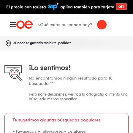
¿Dónde te gustaría recibir tu pedido?
¡Lo sentimos!
No encontramos ningún resultado para tu
búsqueda
“”
Pero no te desanimes, verifica la ortografía o intenta una
búsqueda menos específica.
Te sugerimos algunas búsquedas populares
•
lavasecas
•
televisores
•
celulares