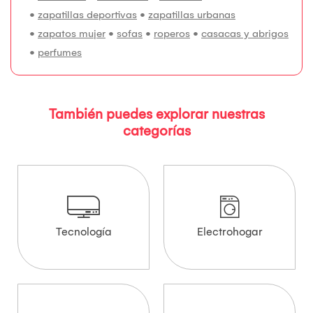
•
zapatillas deportivas
•
zapatillas urbanas
•
zapatos mujer
•
sofas
•
roperos
•
casacas y abrigos
•
perfumes
También puedes explorar nuestras
categorías
Tecnología
Electrohogar