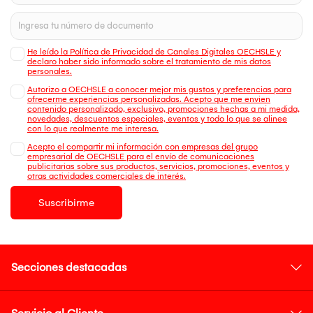
He leído la Política de Privacidad de Canales Digitales OECHSLE y
declaro haber sido informado sobre el tratamiento de mis datos
personales.
Autorizo a OECHSLE a conocer mejor mis gustos y preferencias para
ofrecerme experiencias personalizadas. Acepto que me envien
contenido personalizado, exclusivo, promociones hechas a mi medida,
novedades, descuentos especiales, eventos y todo lo que se alinee
con lo que realmente me interesa.
Acepto el compartir mi información con empresas del grupo
empresarial de OECHSLE para el envío de comunicaciones
publicitarias sobre sus productos, servicios, promociones, eventos y
otras actividades comerciales de interés.
Suscribirme
Secciones destacadas