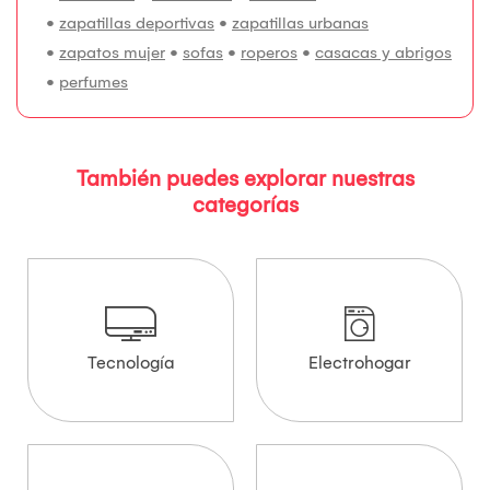
•
zapatillas deportivas
•
zapatillas urbanas
•
zapatos mujer
•
sofas
•
roperos
•
casacas y abrigos
•
perfumes
También puedes explorar nuestras
categorías
Tecnología
Electrohogar