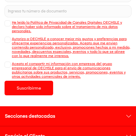
He leído la Política de Privacidad de Canales Digitales OECHSLE y
declaro haber sido informado sobre el tratamiento de mis datos
personales.
Autorizo a OECHSLE a conocer mejor mis gustos y preferencias para
ofrecerme experiencias personalizadas. Acepto que me envien
contenido personalizado, exclusivo, promociones hechas a mi medida,
novedades, descuentos especiales, eventos y todo lo que se alinee
con lo que realmente me interesa.
Acepto el compartir mi información con empresas del grupo
empresarial de OECHSLE para el envío de comunicaciones
publicitarias sobre sus productos, servicios, promociones, eventos y
otras actividades comerciales de interés.
Suscribirme
Secciones destacadas