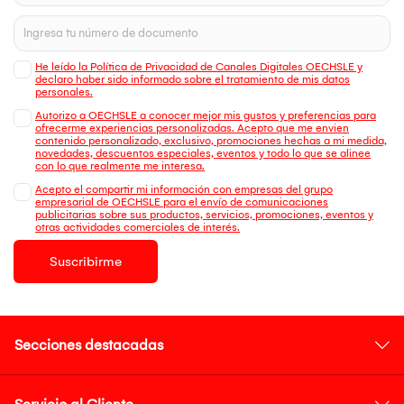
He leído la Política de Privacidad de Canales Digitales OECHSLE y
declaro haber sido informado sobre el tratamiento de mis datos
personales.
Autorizo a OECHSLE a conocer mejor mis gustos y preferencias para
ofrecerme experiencias personalizadas. Acepto que me envien
contenido personalizado, exclusivo, promociones hechas a mi medida,
novedades, descuentos especiales, eventos y todo lo que se alinee
con lo que realmente me interesa.
Acepto el compartir mi información con empresas del grupo
empresarial de OECHSLE para el envío de comunicaciones
publicitarias sobre sus productos, servicios, promociones, eventos y
otras actividades comerciales de interés.
Suscribirme
Secciones destacadas