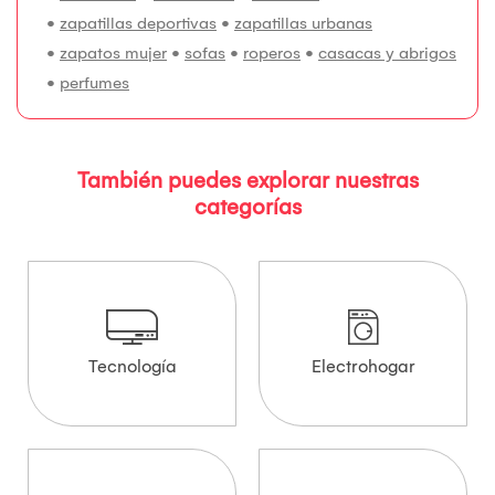
•
zapatillas deportivas
•
zapatillas urbanas
•
zapatos mujer
•
sofas
•
roperos
•
casacas y abrigos
•
perfumes
También puedes explorar nuestras
categorías
Tecnología
Electrohogar