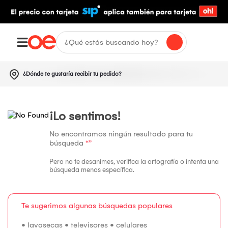
¿Dónde te gustaría recibir tu pedido?
¡Lo sentimos!
No encontramos ningún resultado para tu
búsqueda
“”
Pero no te desanimes, verifica la ortografía o intenta una
búsqueda menos específica.
Te sugerimos algunas búsquedas populares
•
lavasecas
•
televisores
•
celulares