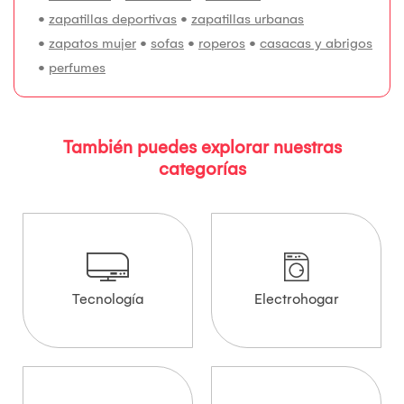
•
zapatillas deportivas
•
zapatillas urbanas
•
zapatos mujer
•
sofas
•
roperos
•
casacas y abrigos
•
perfumes
También puedes explorar nuestras
categorías
Tecnología
Electrohogar