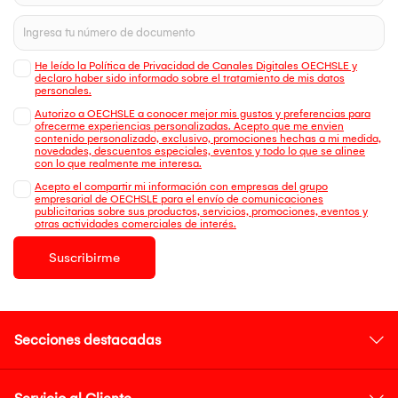
He leído la Política de Privacidad de Canales Digitales OECHSLE y
declaro haber sido informado sobre el tratamiento de mis datos
personales.
Autorizo a OECHSLE a conocer mejor mis gustos y preferencias para
ofrecerme experiencias personalizadas. Acepto que me envien
contenido personalizado, exclusivo, promociones hechas a mi medida,
novedades, descuentos especiales, eventos y todo lo que se alinee
con lo que realmente me interesa.
Acepto el compartir mi información con empresas del grupo
empresarial de OECHSLE para el envío de comunicaciones
publicitarias sobre sus productos, servicios, promociones, eventos y
otras actividades comerciales de interés.
Suscribirme
Secciones destacadas