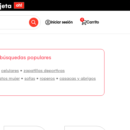
0
Iniciar sesión
Carrito
 búsquedas populares
•
celulares
•
zapatillas deportivas
atos mujer
•
sofas
•
roperos
•
casacas y abrigos