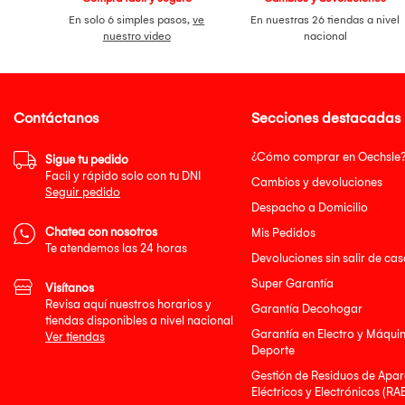
En solo 6 simples pasos,
ve
En nuestras 26 tiendas a nivel
nuestro video
nacional
Contáctanos
Secciones destacadas
¿Cómo comprar en Oechsle
Sigue tu pedido
Facil y rápido solo con tu DNI
Cambios y devoluciones
Seguir pedido
Despacho a Domicilio
Chatea con nosotros
Mis Pedidos
Te atendemos las 24 horas
Devoluciones sin salir de cas
Super Garantía
Visítanos
Revisa aquí nuestros horarios y
Garantía Decohogar
tiendas disponibles a nivel nacional
Garantía en Electro y Máqui
Ver tiendas
Deporte
Gestión de Residuos de Apar
Eléctricos y Electrónicos (RA