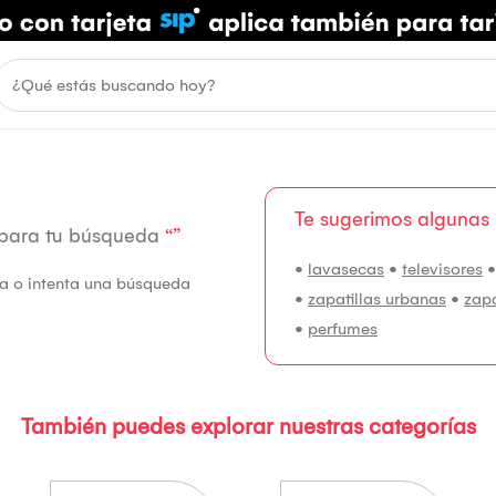
Te sugerimos algunas
 para tu búsqueda
“”
•
lavasecas
•
televisores
fía o intenta una búsqueda
•
zapatillas urbanas
•
zap
•
perfumes
También puedes explorar nuestras categorías