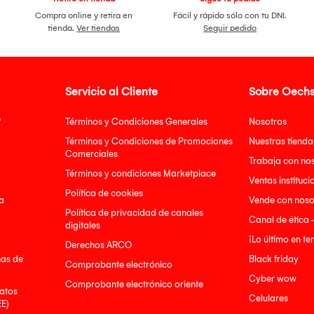
Compra online y retira en
Fácil y rápido sólo con tu DNI.
tienda.
Ver tiendas
Seguir pedido
Servicio al Cliente
Sobre Oechs
?
Términos y Condiciones Generales
Nosotros
Términos y Condiciones de Promociones
Nuestras tienda
Comerciales
Trabaja con no
Términos y condiciones Marketplace
Ventas instituci
Política de cookies
a
Vende con noso
Política de privacidad de canales
Canal de ética 
digitales
¡Lo último en t
Derechos ARCO
nas de
Black friday
Comprobante electrónico
Cyber wow
Comprobante electrónico oriente
atos
Celulares
EE)