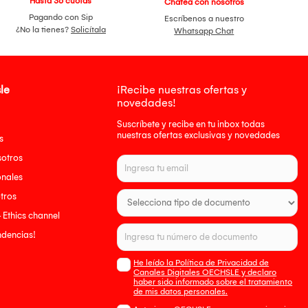
Hasta 36 cuotas
Chatea con nosotros
Pagando con Sip
Escríbenos a nuestro
¿No la tienes?
Solicítala
Whatsapp Chat
le
¡Recibe nuestras ofertas y
novedades!
Suscríbete y recibe en tu inbox todas
nuestras ofertas exclusivas y novedades
s
sotros
onales
tros
- Ethics channel
endencias!
He leído la Política de Privacidad de
Canales Digitales OECHSLE y declaro
haber sido informado sobre el tratamiento
de mis datos personales.