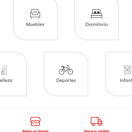
Muebles
Dormitorio
elleza
Deportes
Infant
Retiro en tienda
Sigue tu pedido