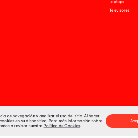
Laptops
Televisores
Medios de pago
a de navegación y analizar el uso del sitio. Al hacer
e cookies en su dispositivo. Para más información sobre
Ace
itamos a revisar nuestra
Política de Cookies
.