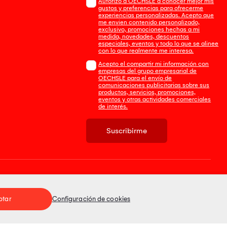
Autorizo a OECHSLE a conocer mejor mis
gustos y preferencias para ofrecerme
experiencias personalizadas. Acepto que
me envien contenido personalizado,
exclusivo, promociones hechas a mi
medida, novedades, descuentos
especiales, eventos y todo lo que se alinee
con lo que realmente me interesa.
Acepto el compartir mi información con
empresas del grupo empresarial de
OECHSLE para el envío de
comunicaciones publicitarias sobre sus
productos, servicios, promociones,
eventos y otras actividades comerciales
de interés.
Suscribirme
Tienda 100% Segura
ptar
Configuración de cookies