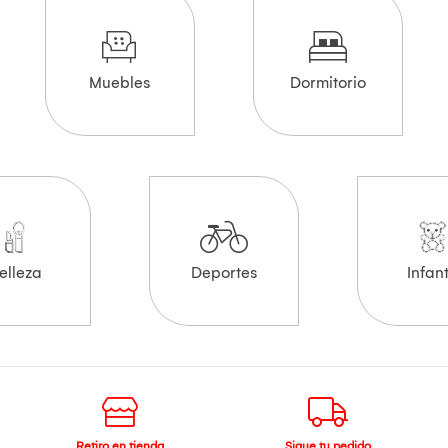
Muebles
Dormitorio
elleza
Deportes
Infant
Retiro en tienda
Sigue tu pedido