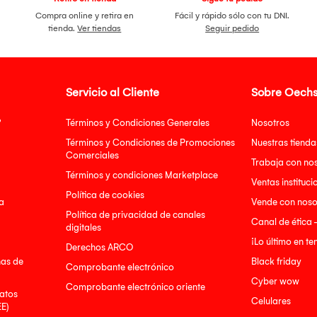
Compra online y retira en
Fácil y rápido sólo con tu DNI.
tienda.
Ver tiendas
Seguir pedido
Servicio al Cliente
Sobre Oechs
?
Términos y Condiciones Generales
Nosotros
Términos y Condiciones de Promociones
Nuestras tienda
Comerciales
Trabaja con no
Términos y condiciones Marketplace
Ventas instituci
Política de cookies
a
Vende con noso
Política de privacidad de canales
Canal de ética 
digitales
¡Lo último en t
Derechos ARCO
nas de
Black friday
Comprobante electrónico
Cyber wow
Comprobante electrónico oriente
atos
Celulares
EE)