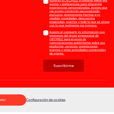
Autorizo a OECHSLE a conocer mejor mis
gustos y preferencias para ofrecerme
experiencias personalizadas. Acepto que
me envien contenido personalizado,
exclusivo, promociones hechas a mi
medida, novedades, descuentos
especiales, eventos y todo lo que se alinee
con lo que realmente me interesa.
Acepto el compartir mi información con
empresas del grupo empresarial de
OECHSLE para el envío de
comunicaciones publicitarias sobre sus
productos, servicios, promociones,
eventos y otras actividades comerciales
de interés.
Suscribirme
Tienda 100% Segura
ptar
Configuración de cookies