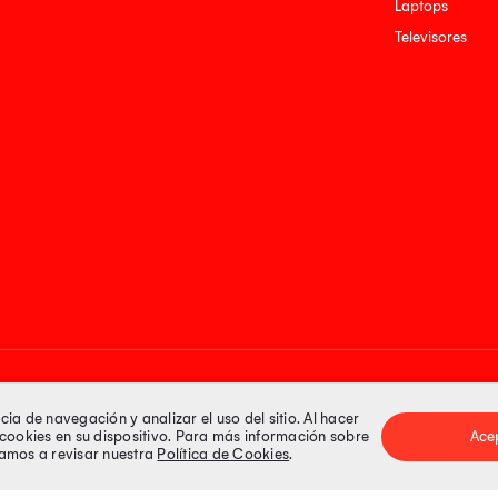
Laptops
Televisores
Medios de pago
a de navegación y analizar el uso del sitio. Al hacer
e cookies en su dispositivo. Para más información sobre
Ace
itamos a revisar nuestra
Política de Cookies
.