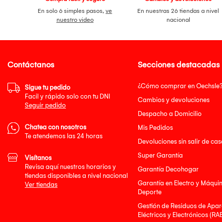
En solo 6 simples pasos,
ve
En nuestras 26 tiendas a nivel
nuestro video
nacional
Contáctanos
Secciones destacadas
¿Cómo comprar en Oechsle
Sigue tu pedido
Facil y rápido solo con tu DNI
Cambios y devoluciones
Seguir pedido
Despacho a Domicilio
Chatea con nosotros
Mis Pedidos
Te atendemos las 24 horas
Devoluciones sin salir de cas
Super Garantía
Visítanos
Revisa aquí nuestros horarios y
Garantía Decohogar
tiendas disponibles a nivel nacional
Garantía en Electro y Máqui
Ver tiendas
Deporte
Gestión de Residuos de Apar
Eléctricos y Electrónicos (RA