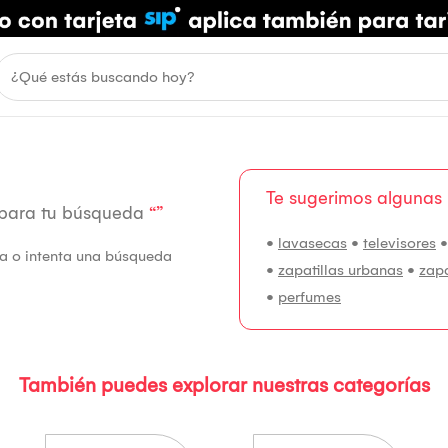
Te sugerimos algunas
 para tu búsqueda
“”
•
lavasecas
•
televisores
fía o intenta una búsqueda
•
zapatillas urbanas
•
zap
•
perfumes
También puedes explorar nuestras categorías