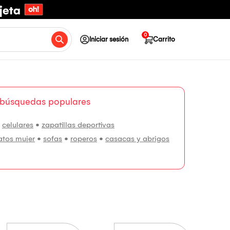
0
Iniciar sesión
Carrito
 búsquedas populares
•
celulares
•
zapatillas deportivas
atos mujer
•
sofas
•
roperos
•
casacas y abrigos