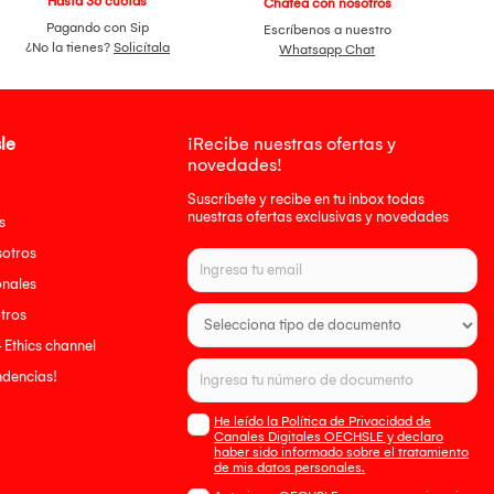
Hasta 36 cuotas
Chatea con nosotros
Pagando con Sip
Escríbenos a nuestro
¿No la tienes?
Solicítala
Whatsapp Chat
le
¡Recibe nuestras ofertas y
novedades!
Suscríbete y recibe en tu inbox todas
nuestras ofertas exclusivas y novedades
s
sotros
onales
tros
- Ethics channel
endencias!
He leído la Política de Privacidad de
Canales Digitales OECHSLE y declaro
haber sido informado sobre el tratamiento
de mis datos personales.