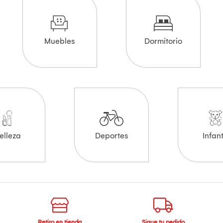
Muebles
Dormitorio
elleza
Deportes
Infant
Retiro en tienda
Sigue tu pedido