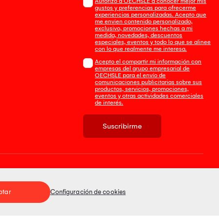
Autorizo a OECHSLE a conocer mejor mis
gustos y preferencias para ofrecerme
experiencias personalizadas. Acepto que
me envien contenido personalizado,
exclusivo, promociones hechas a mi
medida, novedades, descuentos
especiales, eventos y todo lo que se alinee
con lo que realmente me interesa.
Acepto el compartir mi información con
empresas del grupo empresarial de
OECHSLE para el envío de
comunicaciones publicitarias sobre sus
productos, servicios, promociones,
eventos y otras actividades comerciales
de interés.
Suscribirme
Tienda 100% Segura
ptar
Configuración de cookies