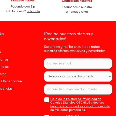
Hasta 36 cuotas
Chatea con nosotros
Pagando con Sip
Escríbenos a nuestro
¿No la tienes?
Solicítala
Whatsapp Chat
le
¡Recibe nuestras ofertas y
novedades!
Suscríbete y recibe en tu inbox todas
nuestras ofertas exclusivas y novedades
s
sotros
onales
tros
- Ethics channel
endencias!
He leído la Política de Privacidad de
Canales Digitales OECHSLE y declaro
haber sido informado sobre el tratamiento
de mis datos personales.