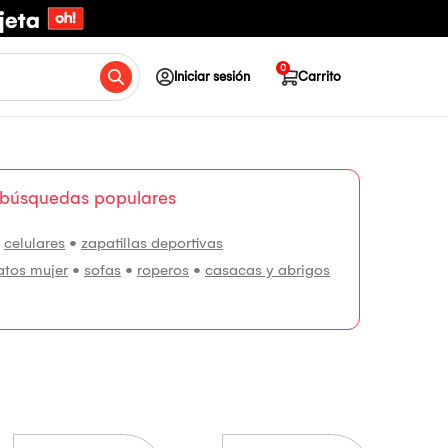
0
Iniciar sesión
Carrito
 búsquedas populares
•
celulares
•
zapatillas deportivas
atos mujer
•
sofas
•
roperos
•
casacas y abrigos