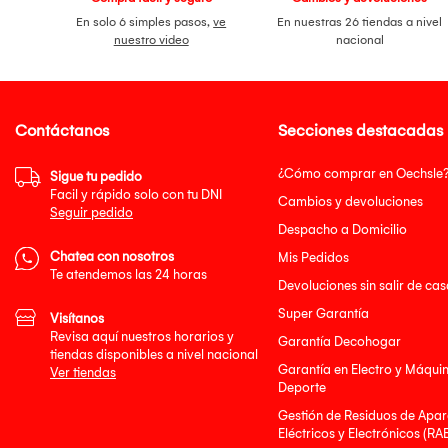
En solo 6 simples pasos,
ve
En nuestras 26 tiendas a nivel
nuestro video
nacional
Contáctanos
Secciones destacadas
¿Cómo comprar en Oechsle
Sigue tu pedido
Facil y rápido solo con tu DNI
Cambios y devoluciones
Seguir pedido
Despacho a Domicilio
Chatea con nosotros
Mis Pedidos
Te atendemos las 24 horas
Devoluciones sin salir de cas
Super Garantía
Visítanos
Revisa aquí nuestros horarios y
Garantía Decohogar
tiendas disponibles a nivel nacional
Garantía en Electro y Máqui
Ver tiendas
Deporte
Gestión de Residuos de Apar
Eléctricos y Electrónicos (RA