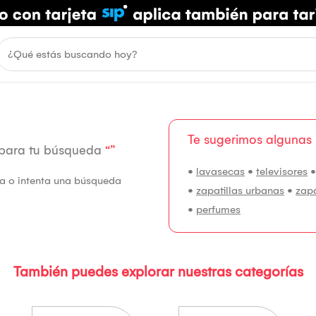
Te sugerimos algunas
 para tu búsqueda
“”
•
lavasecas
•
televisores
fía o intenta una búsqueda
•
zapatillas urbanas
•
zap
•
perfumes
También puedes explorar nuestras categorías