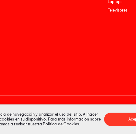
Laptops
Televisores
Medios de pago
a de navegación y analizar el uso del sitio. Al hacer
e cookies en su dispositivo. Para más información sobre
Ace
itamos a revisar nuestra
Política de Cookies
.