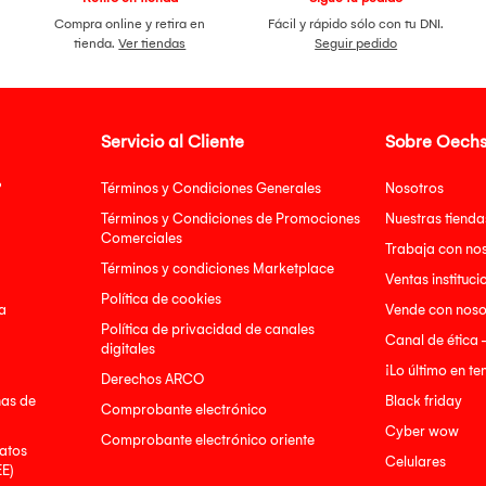
Compra online y retira en
Fácil y rápido sólo con tu DNI.
tienda.
Ver tiendas
Seguir pedido
Servicio al Cliente
Sobre Oechs
?
Términos y Condiciones Generales
Nosotros
Términos y Condiciones de Promociones
Nuestras tienda
Comerciales
Trabaja con no
Términos y condiciones Marketplace
Ventas instituci
Política de cookies
a
Vende con noso
Política de privacidad de canales
Canal de ética 
digitales
¡Lo último en t
Derechos ARCO
nas de
Black friday
Comprobante electrónico
Cyber wow
Comprobante electrónico oriente
atos
Celulares
EE)