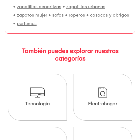
•
zapatillas deportivas
•
zapatillas urbanas
•
zapatos mujer
•
sofas
•
roperos
•
casacas y abrigos
•
perfumes
También puedes explorar nuestras
categorías
Tecnología
Electrohogar