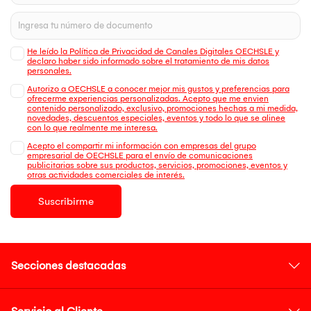
He leído la Política de Privacidad de Canales Digitales OECHSLE y
declaro haber sido informado sobre el tratamiento de mis datos
personales.
Autorizo a OECHSLE a conocer mejor mis gustos y preferencias para
ofrecerme experiencias personalizadas. Acepto que me envien
contenido personalizado, exclusivo, promociones hechas a mi medida,
novedades, descuentos especiales, eventos y todo lo que se alinee
con lo que realmente me interesa.
Acepto el compartir mi información con empresas del grupo
empresarial de OECHSLE para el envío de comunicaciones
publicitarias sobre sus productos, servicios, promociones, eventos y
otras actividades comerciales de interés.
Suscribirme
Secciones destacadas