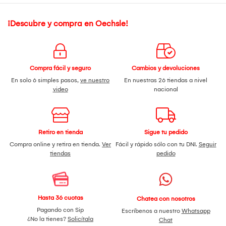
¡Descubre y compra en Oechsle!
Compra fácil y seguro
Cambios y devoluciones
En solo 6 simples pasos,
ve nuestro
En nuestras 26 tiendas a nivel
video
nacional
Retiro en tienda
Sigue tu pedido
Compra online y retira en tienda.
Ver
Fácil y rápido sólo con tu DNI.
Seguir
tiendas
pedido
Hasta 36 cuotas
Chatea con nosotros
Pagando con Sip
Escríbenos a nuestro
Whatsapp
¿No la tienes?
Solicítala
Chat