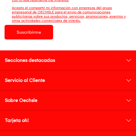
Acepto el compartir mi información con empresas del grupo
empresarial de OECHSLE para el envío de comunicaciones
publicitarias sobre sus productos, servicios, promociones, eventos y
otras actividades comerciales de interés.
Suscribirme
Secciones destacadas
Servicio al Cliente
Sobre Oechsle
Tarjeta oh!