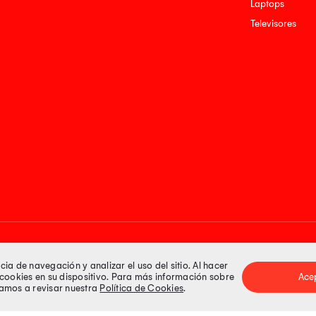
Laptops
Televisores
Medios de pago
a de navegación y analizar el uso del sitio. Al hacer
e cookies en su dispositivo. Para más información sobre
Ace
itamos a revisar nuestra
Política de Cookies
.