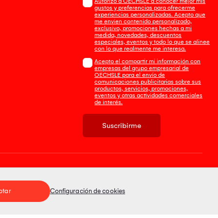
Autorizo a OECHSLE a conocer mejor mis
gustos y preferencias para ofrecerme
experiencias personalizadas. Acepto que
me envien contenido personalizado,
exclusivo, promociones hechas a mi
medida, novedades, descuentos
especiales, eventos y todo lo que se alinee
con lo que realmente me interesa.
Acepto el compartir mi información con
empresas del grupo empresarial de
OECHSLE para el envío de
comunicaciones publicitarias sobre sus
productos, servicios, promociones,
eventos y otras actividades comerciales
de interés.
Suscribirme
Tienda 100% Segura
ptar
Configuración de cookies