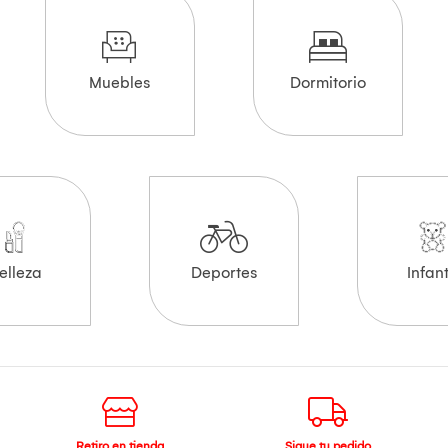
Muebles
Dormitorio
elleza
Deportes
Infant
Retiro en tienda
Sigue tu pedido