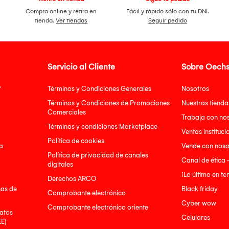
Compra online y retira en
Fácil y rápido sólo con tu DNI.
tienda.
Ver tiendas
Seguir pedido
Servicio al Cliente
Sobre Oechs
?
Términos y Condiciones Generales
Nosotros
Términos y Condiciones de Promociones
Nuestras tienda
Comerciales
Trabaja con no
Términos y condiciones Marketplace
Ventas instituci
Política de cookies
a
Vende con noso
Política de privacidad de canales
Canal de ética 
digitales
¡Lo último en t
Derechos ARCO
nas de
Black friday
Comprobante electrónico
Cyber wow
Comprobante electrónico oriente
atos
Celulares
EE)