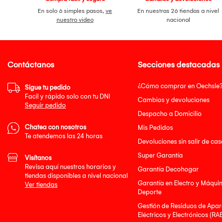
En solo 6 simples pasos,
ve
En nuestras 26 tiendas a nivel
nuestro video
nacional
Contáctanos
Secciones destacadas
¿Cómo comprar en Oechsle
Sigue tu pedido
Facil y rápido solo con tu DNI
Cambios y devoluciones
Seguir pedido
Despacho a Domicilio
Chatea con nosotros
Mis Pedidos
Te atendemos las 24 horas
Devoluciones sin salir de cas
Super Garantía
Visítanos
Revisa aquí nuestros horarios y
Garantía Decohogar
tiendas disponibles a nivel nacional
Garantía en Electro y Máqui
Ver tiendas
Deporte
Gestión de Residuos de Apar
Eléctricos y Electrónicos (RA