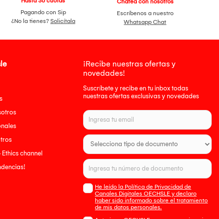
Hasta 36 cuotas
Chatea con nosotros
Pagando con Sip
Escríbenos a nuestro
¿No la tienes?
Solicítala
Whatsapp Chat
le
¡Recibe nuestras ofertas y
novedades!
Suscríbete y recibe en tu inbox todas
nuestras ofertas exclusivas y novedades
s
sotros
onales
tros
- Ethics channel
endencias!
He leído la Política de Privacidad de
Canales Digitales OECHSLE y declaro
haber sido informado sobre el tratamiento
de mis datos personales.