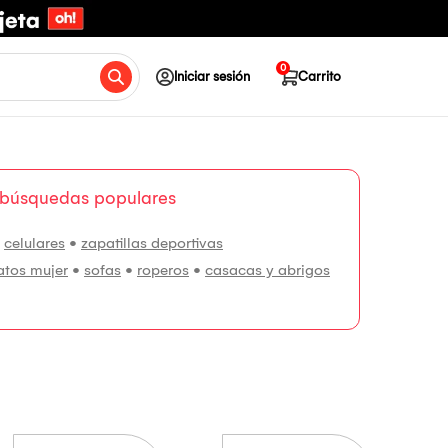
0
Iniciar sesión
Carrito
 búsquedas populares
•
celulares
•
zapatillas deportivas
atos mujer
•
sofas
•
roperos
•
casacas y abrigos