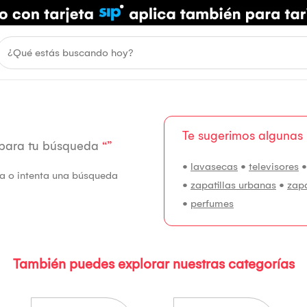
Te sugerimos algunas
 para tu búsqueda
“”
•
lavasecas
•
televisores
fía o intenta una búsqueda
•
zapatillas urbanas
•
zap
•
perfumes
También puedes explorar nuestras categorías