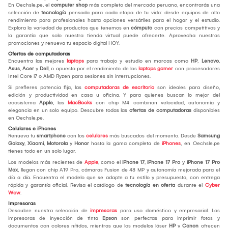
En Oechsle.pe, el
computer shop
más completo del mercado peruano, encontrarás una
selección de
tecnología
pensada para cada etapa de tu vida: desde equipos de alto
rendimiento para profesionales hasta opciones versátiles para el hogar y el estudio.
Explora la variedad de productos que tenemos en
cómputo
con precios competitivos y
la garantía que solo nuestra tienda virtual puede ofrecerte. Aprovecha nuestras
promociones y renueva tu espacio digital HOY.
Ofertas de computadoras
Encuentra las mejores
laptops
para trabajo y estudio en marcas como
HP
,
Lenovo
,
Asus
,
Acer
y
Dell
, o apuesta por el rendimiento de las
laptops gamer
con procesadores
Intel Core i7 o AMD Ryzen para sesiones sin interrupciones.
Si prefieres potencia fija, las
computadoras de escritorio
son ideales para diseño,
edición y productividad en casa u oficina. Y para quienes buscan lo mejor del
ecosistema
Apple
, las
MacBooks
con chip M4 combinan velocidad, autonomía y
elegancia en un solo equipo. Descubre todas las
ofertas de computadoras
disponibles
en Oechsle.pe.
Celulares e iPhones
Renueva tu
smartphone
con los
celulares
más buscados del momento. Desde
Samsung
Galaxy
,
Xiaomi
,
Motorola
y
Honor
hasta la gama completa de
iPhones
, en Oechsle.pe
tienes todo en un solo lugar.
Los modelos más recientes de
Apple
, como el
iPhone 17
,
iPhone 17 Pro
y
iPhone 17 Pro
Max
, llegan con chip A19 Pro, cámaras Fusion de 48 MP y autonomía mejorada para el
día a día. Encuentra el modelo que se adapte a tu estilo y presupuesto, con entrega
rápida y garantía oficial. Revisa el catálogo de
tecnología en oferta
durante el
Cyber
Wow
.
Impresoras
Descubre nuestra selección de
impresoras
para uso doméstico y empresarial. Las
impresoras de inyección de tinta
Epson
son perfectas para imprimir fotos y
documentos con colores nítidos, mientras que los modelos láser
HP
y
Canon
ofrecen