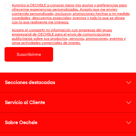
Autorizo a OECHSLE a conocer mejor mis gustos y preferencias para
ofrecerme experiencias personalizadas. Acepto que me envien
contenido personalizado, exclusivo, promociones hechas a mi medida,
novedades, descuentos especiales, eventos y todo lo que se alinee
con lo que realmente me interesa.
Acepto el compartir mi información con empresas del grupo
empresarial de OECHSLE para el envío de comunicaciones
publicitarias sobre sus productos, servicios, promociones, eventos y
otras actividades comerciales de interés.
Suscribirme
Secciones destacadas
Servicio al Cliente
Sobre Oechsle