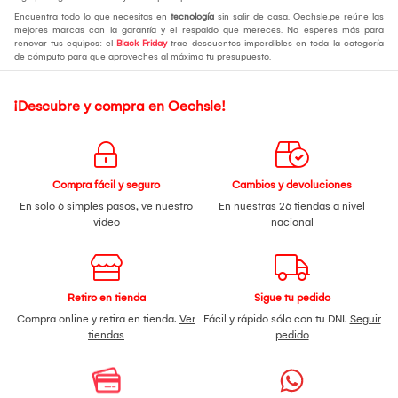
Encuentra todo lo que necesitas en
tecnología
sin salir de casa. Oechsle.pe reúne las
mejores marcas con la garantía y el respaldo que mereces. No esperes más para
renovar tus equipos: el
Black Friday
trae descuentos imperdibles en toda la categoría
de cómputo para que aproveches al máximo tu presupuesto.
¡Descubre y compra en Oechsle!
Compra fácil y seguro
Cambios y devoluciones
En solo 6 simples pasos,
ve nuestro
En nuestras 26 tiendas a nivel
video
nacional
Retiro en tienda
Sigue tu pedido
Compra online y retira en tienda.
Ver
Fácil y rápido sólo con tu DNI.
Seguir
tiendas
pedido