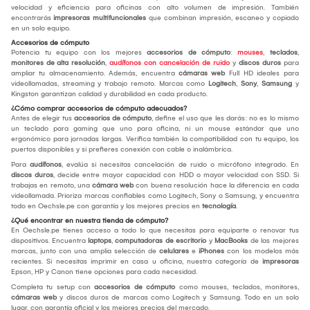
velocidad y eficiencia para oficinas con alto volumen de impresión. También
encontrarás
impresoras multifuncionales
que combinan impresión, escaneo y copiado
en un solo equipo.
Accesorios de cómputo
Potencia tu equipo con los mejores
accesorios de cómputo
:
mouses
,
teclados
,
monitores de alta resolución
,
audífonos con cancelación de ruido
y
discos duros
para
ampliar tu almacenamiento. Además, encuentra
cámaras web
Full HD ideales para
videollamadas, streaming y trabajo remoto. Marcas como
Logitech
,
Sony
,
Samsung
y
Kingston garantizan calidad y durabilidad en cada producto.
¿Cómo comprar accesorios de cómputo adecuados?
Antes de elegir tus
accesorios de cómputo
, define el uso que les darás: no es lo mismo
un teclado para gaming que uno para oficina, ni un mouse estándar que uno
ergonómico para jornadas largas. Verifica también la compatibilidad con tu equipo, los
puertos disponibles y si prefieres conexión con cable o inalámbrica.
Para
audífonos
, evalúa si necesitas cancelación de ruido o micrófono integrado. En
discos duros
, decide entre mayor capacidad con HDD o mayor velocidad con SSD. Si
trabajas en remoto, una
cámara web
con buena resolución hace la diferencia en cada
videollamada. Prioriza marcas confiables como Logitech, Sony o Samsung, y encuentra
todo en Oechsle.pe con garantía y los mejores precios en
tecnología
.
¿Qué encontrar en nuestra tienda de cómputo?
En Oechsle.pe tienes acceso a todo lo que necesitas para equiparte o renovar tus
dispositivos. Encuentra
laptops
,
computadoras de escritorio
y
MacBooks
de las mejores
marcas, junto con una amplia selección de
celulares
e
iPhones
con los modelos más
recientes. Si necesitas imprimir en casa u oficina, nuestra categoría de
impresoras
Epson, HP y Canon tiene opciones para cada necesidad.
Completa tu setup con
accesorios de cómputo
como mouses, teclados, monitores,
cámaras web
y discos duros de marcas como Logitech y Samsung. Todo en un solo
lugar, con garantía oficial y los mejores precios del mercado.