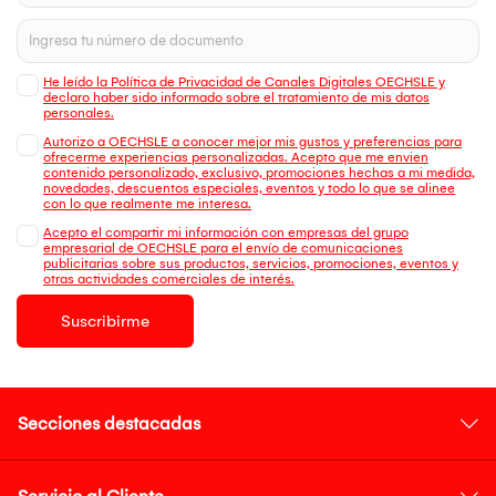
He leído la Política de Privacidad de Canales Digitales OECHSLE y
declaro haber sido informado sobre el tratamiento de mis datos
personales.
Autorizo a OECHSLE a conocer mejor mis gustos y preferencias para
ofrecerme experiencias personalizadas. Acepto que me envien
contenido personalizado, exclusivo, promociones hechas a mi medida,
novedades, descuentos especiales, eventos y todo lo que se alinee
con lo que realmente me interesa.
Acepto el compartir mi información con empresas del grupo
empresarial de OECHSLE para el envío de comunicaciones
publicitarias sobre sus productos, servicios, promociones, eventos y
otras actividades comerciales de interés.
Suscribirme
Secciones destacadas