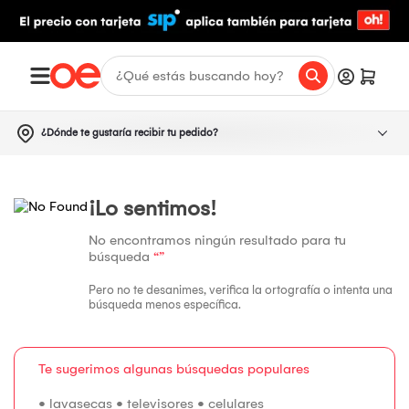
¿Dónde te gustaría recibir tu pedido?
¡Lo sentimos!
No encontramos ningún resultado para tu
búsqueda
“”
Pero no te desanimes, verifica la ortografía o intenta una
búsqueda menos específica.
Te sugerimos algunas búsquedas populares
•
lavasecas
•
televisores
•
celulares