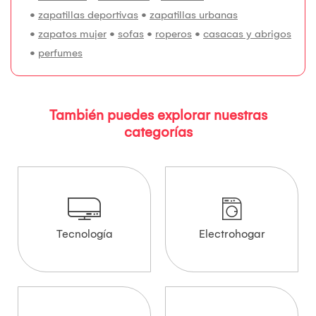
•
zapatillas deportivas
•
zapatillas urbanas
•
zapatos mujer
•
sofas
•
roperos
•
casacas y abrigos
•
perfumes
También puedes explorar nuestras
categorías
Tecnología
Electrohogar