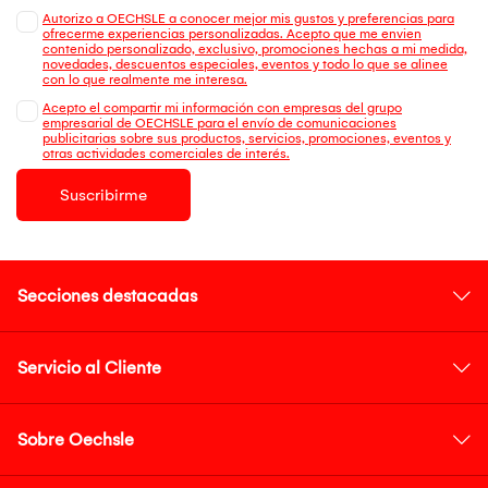
Autorizo a OECHSLE a conocer mejor mis gustos y preferencias para
ofrecerme experiencias personalizadas. Acepto que me envien
contenido personalizado, exclusivo, promociones hechas a mi medida,
novedades, descuentos especiales, eventos y todo lo que se alinee
con lo que realmente me interesa.
Acepto el compartir mi información con empresas del grupo
empresarial de OECHSLE para el envío de comunicaciones
publicitarias sobre sus productos, servicios, promociones, eventos y
otras actividades comerciales de interés.
Suscribirme
Secciones destacadas
Servicio al Cliente
Sobre Oechsle