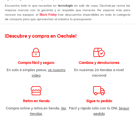
Encuentra todo lo que necesitas en
tecnología
sin salir de casa. Oechsle.pe reúne las
mejores marcas con la garantía y el respaldo que mereces. No esperes más para
renovar tus equipos: el
Black Friday
trae descuentos imperdibles en toda la categoría
de cómputo para que aproveches al máximo tu presupuesto.
¡Descubre y compra en Oechsle!
Compra fácil y seguro
Cambios y devoluciones
En solo 6 simples pasos,
ve nuestro
En nuestras 26 tiendas a nivel
video
nacional
Retiro en tienda
Sigue tu pedido
Compra online y retira en tienda.
Ver
Fácil y rápido sólo con tu DNI.
Seguir
tiendas
pedido