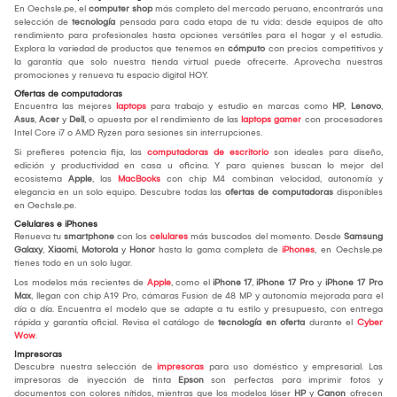
En Oechsle.pe, el
computer shop
más completo del mercado peruano, encontrarás una
selección de
tecnología
pensada para cada etapa de tu vida: desde equipos de alto
rendimiento para profesionales hasta opciones versátiles para el hogar y el estudio.
Explora la variedad de productos que tenemos en
cómputo
con precios competitivos y
la garantía que solo nuestra tienda virtual puede ofrecerte. Aprovecha nuestras
promociones y renueva tu espacio digital HOY.
Ofertas de computadoras
Encuentra las mejores
laptops
para trabajo y estudio en marcas como
HP
,
Lenovo
,
Asus
,
Acer
y
Dell
, o apuesta por el rendimiento de las
laptops gamer
con procesadores
Intel Core i7 o AMD Ryzen para sesiones sin interrupciones.
Si prefieres potencia fija, las
computadoras de escritorio
son ideales para diseño,
edición y productividad en casa u oficina. Y para quienes buscan lo mejor del
ecosistema
Apple
, las
MacBooks
con chip M4 combinan velocidad, autonomía y
elegancia en un solo equipo. Descubre todas las
ofertas de computadoras
disponibles
en Oechsle.pe.
Celulares e iPhones
Renueva tu
smartphone
con los
celulares
más buscados del momento. Desde
Samsung
Galaxy
,
Xiaomi
,
Motorola
y
Honor
hasta la gama completa de
iPhones
, en Oechsle.pe
tienes todo en un solo lugar.
Los modelos más recientes de
Apple
, como el
iPhone 17
,
iPhone 17 Pro
y
iPhone 17 Pro
Max
, llegan con chip A19 Pro, cámaras Fusion de 48 MP y autonomía mejorada para el
día a día. Encuentra el modelo que se adapte a tu estilo y presupuesto, con entrega
rápida y garantía oficial. Revisa el catálogo de
tecnología en oferta
durante el
Cyber
Wow
.
Impresoras
Descubre nuestra selección de
impresoras
para uso doméstico y empresarial. Las
impresoras de inyección de tinta
Epson
son perfectas para imprimir fotos y
documentos con colores nítidos, mientras que los modelos láser
HP
y
Canon
ofrecen