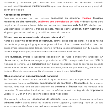
velocidad y eficiencia para oficinas con alto volumen de impresión. También
encontrarás
impresoras multifuncionales
que combinan impresión, escaneo y copiado
en un solo equipo.
Accesorios de cómputo
Potencia tu equipo con los mejores
accesorios de cómputo
:
mouses
,
teclados
,
monitores de alta resolución
,
audífonos con cancelación de ruido
y
discos duros
para
ampliar tu almacenamiento. Además, encuentra
cámaras web
Full HD ideales para
videollamadas, streaming y trabajo remoto. Marcas como
Logitech
,
Sony
,
Samsung
y
Kingston garantizan calidad y durabilidad en cada producto.
¿Cómo comprar accesorios de cómputo adecuados?
Antes de elegir tus
accesorios de cómputo
, define el uso que les darás: no es lo mismo
un teclado para gaming que uno para oficina, ni un mouse estándar que uno
ergonómico para jornadas largas. Verifica también la compatibilidad con tu equipo, los
puertos disponibles y si prefieres conexión con cable o inalámbrica.
Para
audífonos
, evalúa si necesitas cancelación de ruido o micrófono integrado. En
discos duros
, decide entre mayor capacidad con HDD o mayor velocidad con SSD. Si
trabajas en remoto, una
cámara web
con buena resolución hace la diferencia en cada
videollamada. Prioriza marcas confiables como Logitech, Sony o Samsung, y encuentra
todo en Oechsle.pe con garantía y los mejores precios en
tecnología
.
¿Qué encontrar en nuestra tienda de cómputo?
En Oechsle.pe tienes acceso a todo lo que necesitas para equiparte o renovar tus
dispositivos. Encuentra
laptops
,
computadoras de escritorio
y
MacBooks
de las mejores
marcas, junto con una amplia selección de
celulares
e
iPhones
con los modelos más
recientes. Si necesitas imprimir en casa u oficina, nuestra categoría de
impresoras
Epson, HP y Canon tiene opciones para cada necesidad.
Completa tu setup con
accesorios de cómputo
como mouses, teclados, monitores,
cámaras web
y discos duros de marcas como Logitech y Samsung. Todo en un solo
lugar, con garantía oficial y los mejores precios del mercado.