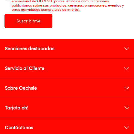
empresarial de OECHSLE para el envío de comunicaciones
publicitarias sobre sus productos, servicios, promociones, eventos y
otras actividades comerciales de interés.
Suscribirme
Secciones destacadas
Servicio al Cliente
Sobre Oechsle
Tarjeta oh!
Contáctanos