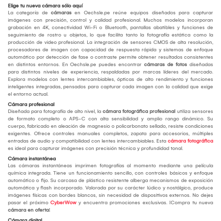
Elige tu nueva cámara sólo aquí
La categoría de
cámaras
en Oechsle.pe reúne equipos diseñados para capturar
imágenes con precisión, control y calidad profesional. Muchos modelos incorporan
grabación en 4K, conectividad Wi-Fi o Bluetooth, pantallas abatibles y funciones de
seguimiento de rostro u objetos, lo que facilita tanto la fotografía estática como la
producción de video profesional. La integración de sensores CMOS de alta resolución,
procesadores de imagen con capacidad de respuesta rápida y sistemas de enfoque
automático por detección de fase o contraste permite obtener resultados consistentes
en distintos entornos. En Oechsle.pe puedes encontrar
cámaras de fotos
diseñadas
para distintos niveles de experiencia, respaldadas por marcas líderes del mercado.
Explora modelos con lentes intercambiables, ópticas de alto rendimiento y funciones
inteligentes integradas, pensados para capturar cada imagen con la calidad que exige
el entorno actual.
Cámara profesional
Diseñada para fotografía de alto nivel, la
cámara fotográfica profesional
utiliza sensores
de formato completo o APS-C con alta sensibilidad y amplio rango dinámico. Su
cuerpo, fabricado en aleación de magnesio o policarbonato sellado, resiste condiciones
exigentes. Ofrece controles manuales completos, zapata para accesorios, múltiples
entradas de audio y compatibilidad con lentes intercambiables. Esta
cámara fotográfica
es ideal para capturar imágenes con precisión técnica y profundidad tonal.
Cámara instantánea
Las cámaras instantáneas imprimen fotografías al momento mediante una película
química integrada. Tiene un funcionamiento sencillo, con controles básicos y enfoque
automático o fijo. Su carcasa de plástico resistente alberga mecanismos de exposición
automática y flash incorporado. Valorada por su carácter lúdico y nostálgico, produce
imágenes físicas con bordes blancos, sin necesidad de dispositivos externos. No dejes
pasar el próximo
CyberWow
y encuentra promociones exclusivas. ¡Compra tu nueva
cámara en oferta
!
Cámara digital