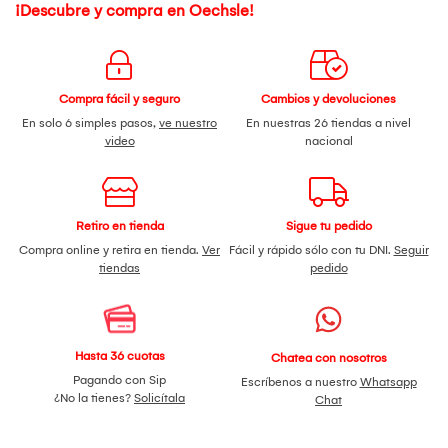
¡Descubre y compra en Oechsle!
Compra fácil y seguro
Cambios y devoluciones
En solo 6 simples pasos,
ve nuestro
En nuestras 26 tiendas a nivel
video
nacional
Retiro en tienda
Sigue tu pedido
Compra online y retira en tienda.
Ver
Fácil y rápido sólo con tu DNI.
Seguir
tiendas
pedido
Hasta 36 cuotas
Chatea con nosotros
Pagando con Sip
Escríbenos a nuestro
Whatsapp
¿No la tienes?
Solicítala
Chat