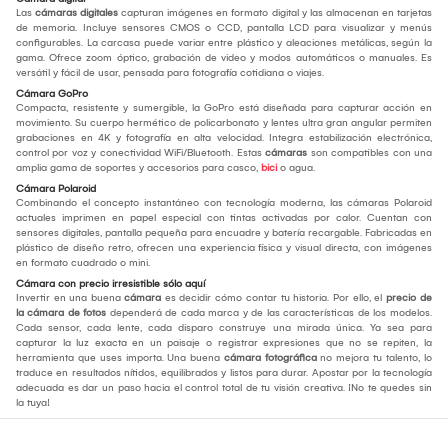
Las
cámaras digitales
capturan imágenes en formato digital y las almacenan en tarjetas
de memoria. Incluye sensores CMOS o CCD, pantalla LCD para visualizar y menús
configurables. La carcasa puede variar entre plástico y aleaciones metálicas, según la
gama. Ofrece zoom óptico, grabación de video y modos automáticos o manuales. Es
versátil y fácil de usar, pensada para fotografía cotidiana o viajes.
Cámara GoPro
Compacta, resistente y sumergible, la GoPro está diseñada para capturar acción en
movimiento. Su cuerpo hermético de policarbonato y lentes ultra gran angular permiten
grabaciones en 4K y fotografía en alta velocidad. Integra estabilización electrónica,
control por voz y conectividad WiFi/Bluetooth. Estas
cámaras
son compatibles con una
amplia gama de soportes y accesorios para casco,
bici
o agua.
Cámara Polaroid
Combinando el concepto instantáneo con tecnología moderna, las cámaras Polaroid
actuales imprimen en papel especial con tintas activadas por calor. Cuentan con
sensores digitales, pantalla pequeña para encuadre y batería recargable. Fabricadas en
plástico de diseño retro, ofrecen una experiencia física y visual directa, con imágenes
en formato cuadrado o mini.
Cámara con precio irresistible sólo aquí
Invertir en una buena
cámara
es decidir cómo contar tu historia. Por ello, el
precio de
la cámara de fotos
dependerá de cada marca y de las características de los modelos.
Cada sensor, cada lente, cada disparo construye una mirada única. Ya sea para
capturar la luz exacta en un paisaje o registrar expresiones que no se repiten, la
herramienta que uses importa. Una buena
cámara fotográfica
no mejora tu talento, lo
traduce en resultados nítidos, equilibrados y listos para durar. Apostar por la tecnología
adecuada es dar un paso hacia el control total de tu visión creativa. ¡No te quedes sin
la tuya!