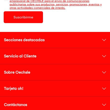
empresarial de OECHSLE para el envío de comunicaciones
publicitarias sobre sus productos, servicios, promociones, eventos y
otras actividades comerciales de interés.
Suscribirme
Secciones destacadas
Servicio al Cliente
Sobre Oechsle
Tarjeta oh!
Contáctanos