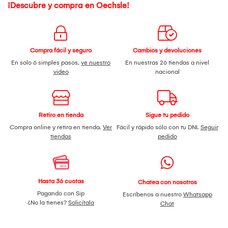
¡Descubre y compra en Oechsle!
Compra fácil y seguro
Cambios y devoluciones
En solo 6 simples pasos,
ve nuestro
En nuestras 26 tiendas a nivel
video
nacional
Retiro en tienda
Sigue tu pedido
Compra online y retira en tienda.
Ver
Fácil y rápido sólo con tu DNI.
Seguir
tiendas
pedido
Hasta 36 cuotas
Chatea con nosotros
Pagando con Sip
Escríbenos a nuestro
Whatsapp
¿No la tienes?
Solicítala
Chat