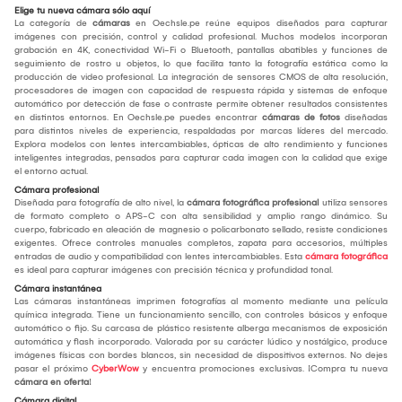
Elige tu nueva cámara sólo aquí
La categoría de
cámaras
en Oechsle.pe reúne equipos diseñados para capturar
imágenes con precisión, control y calidad profesional. Muchos modelos incorporan
grabación en 4K, conectividad Wi-Fi o Bluetooth, pantallas abatibles y funciones de
seguimiento de rostro u objetos, lo que facilita tanto la fotografía estática como la
producción de video profesional. La integración de sensores CMOS de alta resolución,
procesadores de imagen con capacidad de respuesta rápida y sistemas de enfoque
automático por detección de fase o contraste permite obtener resultados consistentes
en distintos entornos. En Oechsle.pe puedes encontrar
cámaras de fotos
diseñadas
para distintos niveles de experiencia, respaldadas por marcas líderes del mercado.
Explora modelos con lentes intercambiables, ópticas de alto rendimiento y funciones
inteligentes integradas, pensados para capturar cada imagen con la calidad que exige
el entorno actual.
Cámara profesional
Diseñada para fotografía de alto nivel, la
cámara fotográfica profesional
utiliza sensores
de formato completo o APS-C con alta sensibilidad y amplio rango dinámico. Su
cuerpo, fabricado en aleación de magnesio o policarbonato sellado, resiste condiciones
exigentes. Ofrece controles manuales completos, zapata para accesorios, múltiples
entradas de audio y compatibilidad con lentes intercambiables. Esta
cámara fotográfica
es ideal para capturar imágenes con precisión técnica y profundidad tonal.
Cámara instantánea
Las cámaras instantáneas imprimen fotografías al momento mediante una película
química integrada. Tiene un funcionamiento sencillo, con controles básicos y enfoque
automático o fijo. Su carcasa de plástico resistente alberga mecanismos de exposición
automática y flash incorporado. Valorada por su carácter lúdico y nostálgico, produce
imágenes físicas con bordes blancos, sin necesidad de dispositivos externos. No dejes
pasar el próximo
CyberWow
y encuentra promociones exclusivas. ¡Compra tu nueva
cámara en oferta
!
Cámara digital