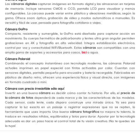
Las
cámaras digitales
capturan imágenes en formato digital y las almacenan en tarjetas
de memoria. Incluye sensores CMOS o CCD, pantalla LCD para visualizar y menús
configurables. La carcasa puede variar entre plástico y aleaciones metálicas, según la
gama. Ofrece zoom óptico, grabación de video y modos automáticos o manuales. Es
versátil y fácil de usar, pensada para fotografía cotidiana o viajes.
Cámara GoPro
Compacta, resistente y sumergible, la GoPro está diseñada para capturar acción en
movimiento. Su cuerpo hermético de policarbonato y lentes ultra gran angular permiten
grabaciones en 4K y fotografía en alta velocidad. Integra estabilización electrónica,
control por voz y conectividad WiFi/Bluetooth. Estas
cámaras
son compatibles con una
amplia gama de soportes y accesorios para casco,
bici
o agua.
Cámara Polaroid
Combinando el concepto instantáneo con tecnología moderna, las cámaras Polaroid
actuales imprimen en papel especial con tintas activadas por calor. Cuentan con
sensores digitales, pantalla pequeña para encuadre y batería recargable. Fabricadas en
plástico de diseño retro, ofrecen una experiencia física y visual directa, con imágenes
en formato cuadrado o mini.
Cámara con precio irresistible sólo aquí
Invertir en una buena
cámara
es decidir cómo contar tu historia. Por ello, el
precio de
la cámara de fotos
dependerá de cada marca y de las características de los modelos.
Cada sensor, cada lente, cada disparo construye una mirada única. Ya sea para
capturar la luz exacta en un paisaje o registrar expresiones que no se repiten, la
herramienta que uses importa. Una buena
cámara fotográfica
no mejora tu talento, lo
traduce en resultados nítidos, equilibrados y listos para durar. Apostar por la tecnología
adecuada es dar un paso hacia el control total de tu visión creativa. ¡No te quedes sin
la tuya!