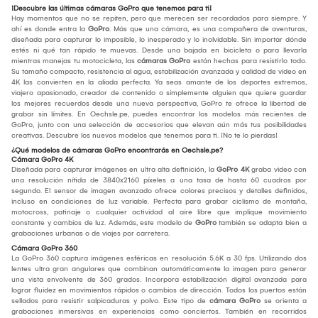
¡Descubre las últimas cámaras GoPro que tenemos para ti!
Hay momentos que no se repiten, pero que merecen ser recordados para siempre. Y
ahí es donde entra la
GoPro
. Más que una cámara, es una compañera de aventuras,
diseñada para capturar lo imposible, lo inesperado y lo inolvidable. Sin importar dónde
estés ni qué tan rápido te muevas. Desde una bajada en bicicleta o para llevarla
mientras manejas tu motocicleta, las
cámaras GoPro
están hechas para resistirlo todo.
Su tamaño compacto, resistencia al agua, estabilización avanzada y calidad de video en
4K las convierten en la aliada perfecta. Ya seas amante de los deportes extremos,
viajero apasionado, creador de contenido o simplemente alguien que quiere guardar
los mejores recuerdos desde una nueva perspectiva, GoPro te ofrece la libertad de
grabar sin límites. En Oechsle.pe, puedes encontrar los modelos más recientes de
GoPro, junto con una selección de accesorios que elevan aún más tus posibilidades
creativas. Descubre los nuevos modelos que tenemos para ti. ¡No te lo pierdas!
¿Qué modelos de cámaras GoPro encontrarás en Oechsle.pe?
Cámara GoPro 4K
Diseñada para capturar imágenes en ultra alta definición, la
GoPro 4K
graba video con
una resolución nítida de 3840x2160 píxeles a una tasa de hasta 60 cuadros por
segundo. El sensor de imagen avanzado ofrece colores precisos y detalles definidos,
incluso en condiciones de luz variable. Perfecta para grabar ciclismo de montaña,
motocross, patinaje o cualquier actividad al aire libre que implique movimiento
constante y cambios de luz. Además, este modelo de
GoPro
también se adapta bien a
grabaciones urbanas o de viajes por carretera.
Cámara GoPro 360
La GoPro 360 captura imágenes esféricas en resolución 5.6K a 30 fps. Utilizando dos
lentes ultra gran angulares que combinan automáticamente la imagen para generar
una vista envolvente de 360 grados. Incorpora estabilización digital avanzada para
lograr fluidez en movimientos rápidos o cambios de dirección. Todos los puertos están
sellados para resistir salpicaduras y polvo. Este tipo de
cámara GoPro
se orienta a
grabaciones inmersivas en experiencias como conciertos. También en recorridos