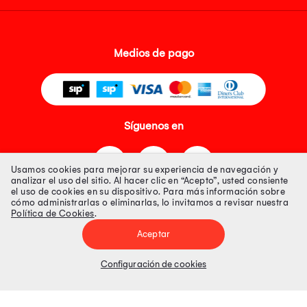
Medios de pago
Síguenos en
Usamos cookies para mejorar su experiencia de navegación y
analizar el uso del sitio. Al hacer clic en “Acepto”, usted consiente
el uso de cookies en su dispositivo. Para más información sobre
cómo administrarlas o eliminarlas, lo invitamos a revisar nuestra
Política de Cookies
.
Tienda 100% Segura
Aceptar
Tiendas Peruanas S.A. R.U.C. Nº 20493020618. Todos los derechos
reservados. Av. Aviación 2405 Piso 3, San Borja
Configuración de cookies
Precios disponibles solo en www.oechsle.pe. Precios online publicados
pueden incluir descuento adicional. Precios sujetos a variaciones sin
previo aviso. Productos sujetos a disponibilidad de stock
El Oficial de Protección de Datos Personales de Tiendas Peruanas S.A.