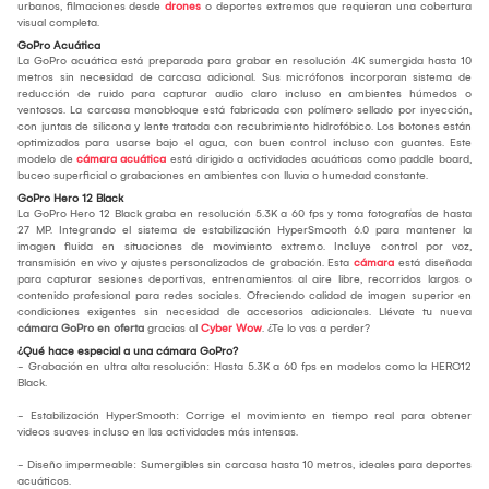
urbanos, filmaciones desde
drones
o deportes extremos que requieran una cobertura
visual completa.
GoPro Acuática
La GoPro acuática está preparada para grabar en resolución 4K sumergida hasta 10
metros sin necesidad de carcasa adicional. Sus micrófonos incorporan sistema de
reducción de ruido para capturar audio claro incluso en ambientes húmedos o
ventosos. La carcasa monobloque está fabricada con polímero sellado por inyección,
con juntas de silicona y lente tratada con recubrimiento hidrofóbico. Los botones están
optimizados para usarse bajo el agua, con buen control incluso con guantes. Este
modelo de
cámara acuática
está dirigido a actividades acuáticas como paddle board,
buceo superficial o grabaciones en ambientes con lluvia o humedad constante.
GoPro Hero 12 Black
La GoPro Hero 12 Black graba en resolución 5.3K a 60 fps y toma fotografías de hasta
27 MP. Integrando el sistema de estabilización HyperSmooth 6.0 para mantener la
imagen fluida en situaciones de movimiento extremo. Incluye control por voz,
transmisión en vivo y ajustes personalizados de grabación. Esta
cámara
está diseñada
para capturar sesiones deportivas, entrenamientos al aire libre, recorridos largos o
contenido profesional para redes sociales. Ofreciendo calidad de imagen superior en
condiciones exigentes sin necesidad de accesorios adicionales. Llévate tu nueva
cámara GoPro en oferta
gracias al
Cyber Wow
. ¿Te lo vas a perder?
¿Qué hace especial a una cámara GoPro?
- Grabación en ultra alta resolución: Hasta 5.3K a 60 fps en modelos como la HERO12
Black.
- Estabilización HyperSmooth: Corrige el movimiento en tiempo real para obtener
videos suaves incluso en las actividades más intensas.
- Diseño impermeable: Sumergibles sin carcasa hasta 10 metros, ideales para deportes
acuáticos.