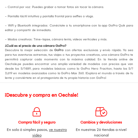
- Control por voz: Puedes grabar o tomar fotos sin tocar la cámara.
- Pantalla táctil intuitiva y pantalla frontal para selfies o vlogs.
- WiFi y Bluetooth integrados: Conéctate a tu smartphone con la app GoPro Quik para
editar y compartir de inmediato.
- Modos creativos: Time-lapse, cámara lenta, videos verticales y más.
¿Cuál es el precio de una cámara GoPro?
Descubre la mejor selección de
GoPro
con ofertas exclusivas y envío rápido. Ya sea
para tus aventuras extremas, tus viajes o tus proyectos creativos, una cámara GoPro te
permitirá capturar cada momento con la máxima calidad. En la tienda online de
Oechsle.pe puedes encontrar una amplia variedad de modelos con precios que van
desde los S/?489, para modelos básicos como la GoPro Hero Fraction, hasta los S/?
3,619 en modelos avanzados como la GoPro Max 360. ¡Explora el mundo a través de tu
lente y conviértete en el protagonista de tu propia historia con GoPro!
¡Descubre y compra en Oechsle!
Compra fácil y seguro
Cambios y devoluciones
En solo 6 simples pasos,
ve nuestro
En nuestras 26 tiendas a nivel
video
nacional