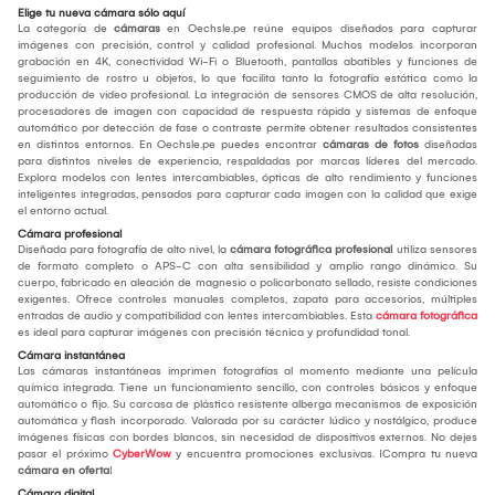
Elige tu nueva cámara sólo aquí
La categoría de
cámaras
en Oechsle.pe reúne equipos diseñados para capturar
imágenes con precisión, control y calidad profesional. Muchos modelos incorporan
grabación en 4K, conectividad Wi-Fi o Bluetooth, pantallas abatibles y funciones de
seguimiento de rostro u objetos, lo que facilita tanto la fotografía estática como la
producción de video profesional. La integración de sensores CMOS de alta resolución,
procesadores de imagen con capacidad de respuesta rápida y sistemas de enfoque
automático por detección de fase o contraste permite obtener resultados consistentes
en distintos entornos. En Oechsle.pe puedes encontrar
cámaras de fotos
diseñadas
para distintos niveles de experiencia, respaldadas por marcas líderes del mercado.
Explora modelos con lentes intercambiables, ópticas de alto rendimiento y funciones
inteligentes integradas, pensados para capturar cada imagen con la calidad que exige
el entorno actual.
Cámara profesional
Diseñada para fotografía de alto nivel, la
cámara fotográfica profesional
utiliza sensores
de formato completo o APS-C con alta sensibilidad y amplio rango dinámico. Su
cuerpo, fabricado en aleación de magnesio o policarbonato sellado, resiste condiciones
exigentes. Ofrece controles manuales completos, zapata para accesorios, múltiples
entradas de audio y compatibilidad con lentes intercambiables. Esta
cámara fotográfica
es ideal para capturar imágenes con precisión técnica y profundidad tonal.
Cámara instantánea
Las cámaras instantáneas imprimen fotografías al momento mediante una película
química integrada. Tiene un funcionamiento sencillo, con controles básicos y enfoque
automático o fijo. Su carcasa de plástico resistente alberga mecanismos de exposición
automática y flash incorporado. Valorada por su carácter lúdico y nostálgico, produce
imágenes físicas con bordes blancos, sin necesidad de dispositivos externos. No dejes
pasar el próximo
CyberWow
y encuentra promociones exclusivas. ¡Compra tu nueva
cámara en oferta
!
Cámara digital