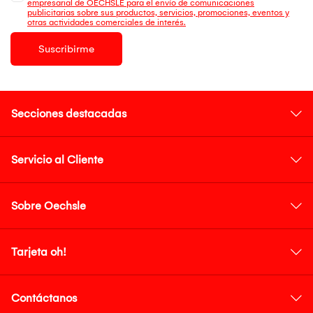
empresarial de OECHSLE para el envío de comunicaciones
publicitarias sobre sus productos, servicios, promociones, eventos y
otras actividades comerciales de interés.
Suscribirme
Secciones destacadas
Servicio al Cliente
Sobre Oechsle
Tarjeta oh!
Contáctanos