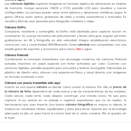
Las
cámaras digitales
capturan imágenes en formato digital y las almacenan en tarjetas
de memoria. Incluye sensores CMOS o CCD, pantalla LCD para visualizar y menús
configurables. La carcasa puede variar entre plástico y aleaciones metálicas, según la
gama. Ofrece zoom óptico, grabación de video y modos automáticos o manuales. Es
versátil y fácil de usar, pensada para fotografía cotidiana o viajes.
Cámara GoPro
Compacta, resistente y sumergible, la GoPro está diseñada para capturar acción en
movimiento. Su cuerpo hermético de policarbonato y lentes ultra gran angular permiten
grabaciones en 4K y fotografía en alta velocidad. Integra estabilización electrónica,
control por voz y conectividad WiFi/Bluetooth. Estas
cámaras
son compatibles con una
amplia gama de soportes y accesorios para casco,
bici
o agua.
Cámara Polaroid
Combinando el concepto instantáneo con tecnología moderna, las cámaras Polaroid
actuales imprimen en papel especial con tintas activadas por calor. Cuentan con
sensores digitales, pantalla pequeña para encuadre y batería recargable. Fabricadas en
plástico de diseño retro, ofrecen una experiencia física y visual directa, con imágenes
en formato cuadrado o mini.
Cámara con precio irresistible sólo aquí
Invertir en una buena
cámara
es decidir cómo contar tu historia. Por ello, el
precio de
la cámara de fotos
dependerá de cada marca y de las características de los modelos.
Cada sensor, cada lente, cada disparo construye una mirada única. Ya sea para
capturar la luz exacta en un paisaje o registrar expresiones que no se repiten, la
herramienta que uses importa. Una buena
cámara fotográfica
no mejora tu talento, lo
traduce en resultados nítidos, equilibrados y listos para durar. Apostar por la tecnología
adecuada es dar un paso hacia el control total de tu visión creativa. ¡No te quedes sin
la tuya!