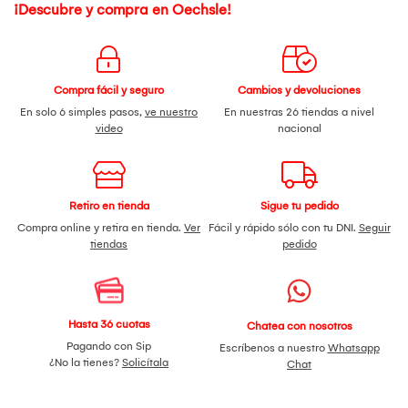
¡Descubre y compra en Oechsle!
Compra fácil y seguro
Cambios y devoluciones
En solo 6 simples pasos,
ve nuestro
En nuestras 26 tiendas a nivel
video
nacional
Retiro en tienda
Sigue tu pedido
Compra online y retira en tienda.
Ver
Fácil y rápido sólo con tu DNI.
Seguir
tiendas
pedido
Hasta 36 cuotas
Chatea con nosotros
Pagando con Sip
Escríbenos a nuestro
Whatsapp
¿No la tienes?
Solicítala
Chat