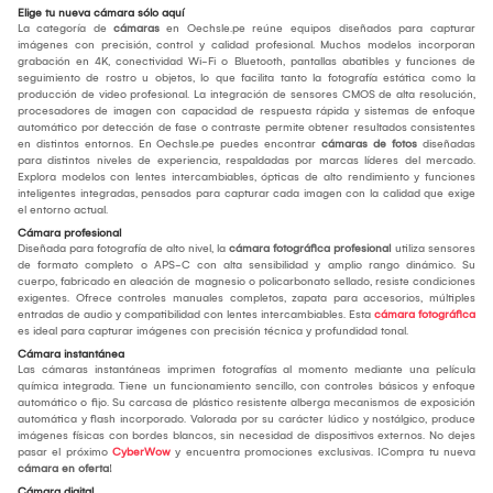
Elige tu nueva cámara sólo aquí
La categoría de
cámaras
en Oechsle.pe reúne equipos diseñados para capturar
imágenes con precisión, control y calidad profesional. Muchos modelos incorporan
grabación en 4K, conectividad Wi-Fi o Bluetooth, pantallas abatibles y funciones de
seguimiento de rostro u objetos, lo que facilita tanto la fotografía estática como la
producción de video profesional. La integración de sensores CMOS de alta resolución,
procesadores de imagen con capacidad de respuesta rápida y sistemas de enfoque
automático por detección de fase o contraste permite obtener resultados consistentes
en distintos entornos. En Oechsle.pe puedes encontrar
cámaras de fotos
diseñadas
para distintos niveles de experiencia, respaldadas por marcas líderes del mercado.
Explora modelos con lentes intercambiables, ópticas de alto rendimiento y funciones
inteligentes integradas, pensados para capturar cada imagen con la calidad que exige
el entorno actual.
Cámara profesional
Diseñada para fotografía de alto nivel, la
cámara fotográfica profesional
utiliza sensores
de formato completo o APS-C con alta sensibilidad y amplio rango dinámico. Su
cuerpo, fabricado en aleación de magnesio o policarbonato sellado, resiste condiciones
exigentes. Ofrece controles manuales completos, zapata para accesorios, múltiples
entradas de audio y compatibilidad con lentes intercambiables. Esta
cámara fotográfica
es ideal para capturar imágenes con precisión técnica y profundidad tonal.
Cámara instantánea
Las cámaras instantáneas imprimen fotografías al momento mediante una película
química integrada. Tiene un funcionamiento sencillo, con controles básicos y enfoque
automático o fijo. Su carcasa de plástico resistente alberga mecanismos de exposición
automática y flash incorporado. Valorada por su carácter lúdico y nostálgico, produce
imágenes físicas con bordes blancos, sin necesidad de dispositivos externos. No dejes
pasar el próximo
CyberWow
y encuentra promociones exclusivas. ¡Compra tu nueva
cámara en oferta
!
Cámara digital