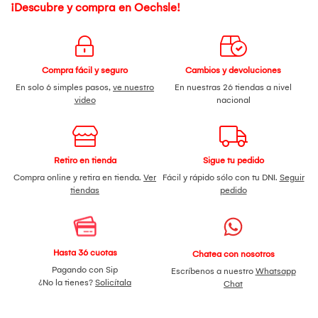
¡Descubre y compra en Oechsle!
Compra fácil y seguro
Cambios y devoluciones
En solo 6 simples pasos,
ve nuestro
En nuestras 26 tiendas a nivel
video
nacional
Retiro en tienda
Sigue tu pedido
Compra online y retira en tienda.
Ver
Fácil y rápido sólo con tu DNI.
Seguir
tiendas
pedido
Hasta 36 cuotas
Chatea con nosotros
Pagando con Sip
Escríbenos a nuestro
Whatsapp
¿No la tienes?
Solicítala
Chat