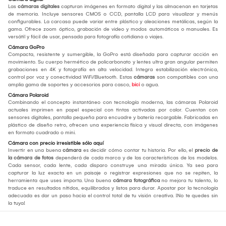
Las
cámaras digitales
capturan imágenes en formato digital y las almacenan en tarjetas
de memoria. Incluye sensores CMOS o CCD, pantalla LCD para visualizar y menús
configurables. La carcasa puede variar entre plástico y aleaciones metálicas, según la
gama. Ofrece zoom óptico, grabación de video y modos automáticos o manuales. Es
versátil y fácil de usar, pensada para fotografía cotidiana o viajes.
Cámara GoPro
Compacta, resistente y sumergible, la GoPro está diseñada para capturar acción en
movimiento. Su cuerpo hermético de policarbonato y lentes ultra gran angular permiten
grabaciones en 4K y fotografía en alta velocidad. Integra estabilización electrónica,
control por voz y conectividad WiFi/Bluetooth. Estas
cámaras
son compatibles con una
amplia gama de soportes y accesorios para casco,
bici
o agua.
Cámara Polaroid
Combinando el concepto instantáneo con tecnología moderna, las cámaras Polaroid
actuales imprimen en papel especial con tintas activadas por calor. Cuentan con
sensores digitales, pantalla pequeña para encuadre y batería recargable. Fabricadas en
plástico de diseño retro, ofrecen una experiencia física y visual directa, con imágenes
en formato cuadrado o mini.
Cámara con precio irresistible sólo aquí
Invertir en una buena
cámara
es decidir cómo contar tu historia. Por ello, el
precio de
la cámara de fotos
dependerá de cada marca y de las características de los modelos.
Cada sensor, cada lente, cada disparo construye una mirada única. Ya sea para
capturar la luz exacta en un paisaje o registrar expresiones que no se repiten, la
herramienta que uses importa. Una buena
cámara fotográfica
no mejora tu talento, lo
traduce en resultados nítidos, equilibrados y listos para durar. Apostar por la tecnología
adecuada es dar un paso hacia el control total de tu visión creativa. ¡No te quedes sin
la tuya!