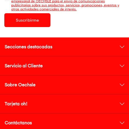
empresarial de OECHSLE para el envío de comunicaciones
publicitarias sobre sus productos, servicios, promociones, eventos y
otras actividades comerciales de interés.
Suscribirme
Secciones destacadas
Servicio al Cliente
Sobre Oechsle
Tarjeta oh!
Contáctanos