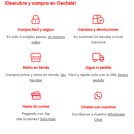
¡Descubre y compra en Oechsle!
Compra fácil y seguro
Cambios y devoluciones
En solo 6 simples pasos,
ve nuestro
En nuestras 26 tiendas a nivel
video
nacional
Retiro en tienda
Sigue tu pedido
Compra online y retira en tienda.
Ver
Fácil y rápido sólo con tu DNI.
Seguir
tiendas
pedido
Hasta 36 cuotas
Chatea con nosotros
Pagando con Sip
Escríbenos a nuestro
Whatsapp
¿No la tienes?
Solicítala
Chat