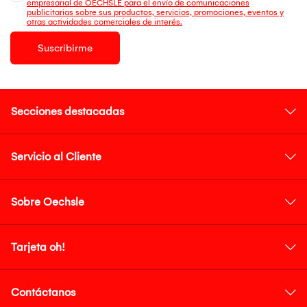
empresarial de OECHSLE para el envío de comunicaciones
publicitarias sobre sus productos, servicios, promociones, eventos y
otras actividades comerciales de interés.
Suscribirme
Secciones destacadas
Servicio al Cliente
Sobre Oechsle
Tarjeta oh!
Contáctanos