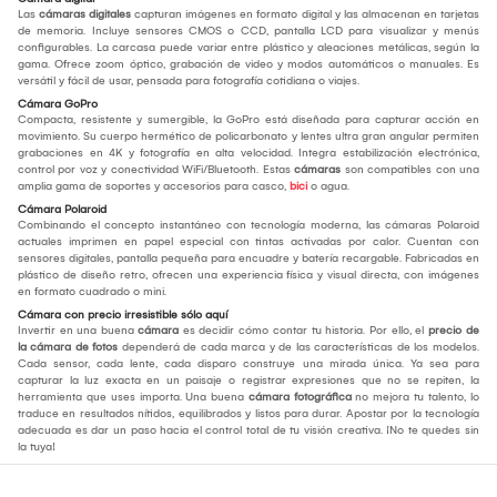
Las
cámaras digitales
capturan imágenes en formato digital y las almacenan en tarjetas
de memoria. Incluye sensores CMOS o CCD, pantalla LCD para visualizar y menús
configurables. La carcasa puede variar entre plástico y aleaciones metálicas, según la
gama. Ofrece zoom óptico, grabación de video y modos automáticos o manuales. Es
versátil y fácil de usar, pensada para fotografía cotidiana o viajes.
Cámara GoPro
Compacta, resistente y sumergible, la GoPro está diseñada para capturar acción en
movimiento. Su cuerpo hermético de policarbonato y lentes ultra gran angular permiten
grabaciones en 4K y fotografía en alta velocidad. Integra estabilización electrónica,
control por voz y conectividad WiFi/Bluetooth. Estas
cámaras
son compatibles con una
amplia gama de soportes y accesorios para casco,
bici
o agua.
Cámara Polaroid
Combinando el concepto instantáneo con tecnología moderna, las cámaras Polaroid
actuales imprimen en papel especial con tintas activadas por calor. Cuentan con
sensores digitales, pantalla pequeña para encuadre y batería recargable. Fabricadas en
plástico de diseño retro, ofrecen una experiencia física y visual directa, con imágenes
en formato cuadrado o mini.
Cámara con precio irresistible sólo aquí
Invertir en una buena
cámara
es decidir cómo contar tu historia. Por ello, el
precio de
la cámara de fotos
dependerá de cada marca y de las características de los modelos.
Cada sensor, cada lente, cada disparo construye una mirada única. Ya sea para
capturar la luz exacta en un paisaje o registrar expresiones que no se repiten, la
herramienta que uses importa. Una buena
cámara fotográfica
no mejora tu talento, lo
traduce en resultados nítidos, equilibrados y listos para durar. Apostar por la tecnología
adecuada es dar un paso hacia el control total de tu visión creativa. ¡No te quedes sin
la tuya!