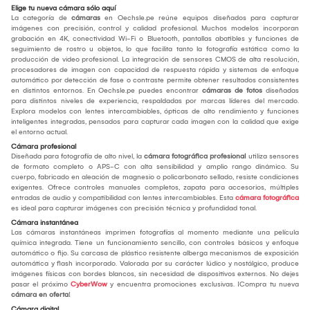
Elige tu nueva cámara sólo aquí
La categoría de
cámaras
en Oechsle.pe reúne equipos diseñados para capturar
imágenes con precisión, control y calidad profesional. Muchos modelos incorporan
grabación en 4K, conectividad Wi-Fi o Bluetooth, pantallas abatibles y funciones de
seguimiento de rostro u objetos, lo que facilita tanto la fotografía estática como la
producción de video profesional. La integración de sensores CMOS de alta resolución,
procesadores de imagen con capacidad de respuesta rápida y sistemas de enfoque
automático por detección de fase o contraste permite obtener resultados consistentes
en distintos entornos. En Oechsle.pe puedes encontrar
cámaras de fotos
diseñadas
para distintos niveles de experiencia, respaldadas por marcas líderes del mercado.
Explora modelos con lentes intercambiables, ópticas de alto rendimiento y funciones
inteligentes integradas, pensados para capturar cada imagen con la calidad que exige
el entorno actual.
Cámara profesional
Diseñada para fotografía de alto nivel, la
cámara fotográfica profesional
utiliza sensores
de formato completo o APS-C con alta sensibilidad y amplio rango dinámico. Su
cuerpo, fabricado en aleación de magnesio o policarbonato sellado, resiste condiciones
exigentes. Ofrece controles manuales completos, zapata para accesorios, múltiples
entradas de audio y compatibilidad con lentes intercambiables. Esta
cámara fotográfica
es ideal para capturar imágenes con precisión técnica y profundidad tonal.
Cámara instantánea
Las cámaras instantáneas imprimen fotografías al momento mediante una película
química integrada. Tiene un funcionamiento sencillo, con controles básicos y enfoque
automático o fijo. Su carcasa de plástico resistente alberga mecanismos de exposición
automática y flash incorporado. Valorada por su carácter lúdico y nostálgico, produce
imágenes físicas con bordes blancos, sin necesidad de dispositivos externos. No dejes
pasar el próximo
CyberWow
y encuentra promociones exclusivas. ¡Compra tu nueva
cámara en oferta
!
Cámara digital