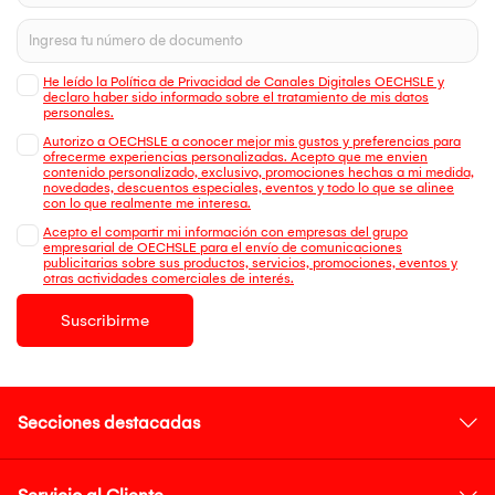
He leído la Política de Privacidad de Canales Digitales OECHSLE y
declaro haber sido informado sobre el tratamiento de mis datos
personales.
Autorizo a OECHSLE a conocer mejor mis gustos y preferencias para
ofrecerme experiencias personalizadas. Acepto que me envien
contenido personalizado, exclusivo, promociones hechas a mi medida,
novedades, descuentos especiales, eventos y todo lo que se alinee
con lo que realmente me interesa.
Acepto el compartir mi información con empresas del grupo
empresarial de OECHSLE para el envío de comunicaciones
publicitarias sobre sus productos, servicios, promociones, eventos y
otras actividades comerciales de interés.
Suscribirme
Secciones destacadas