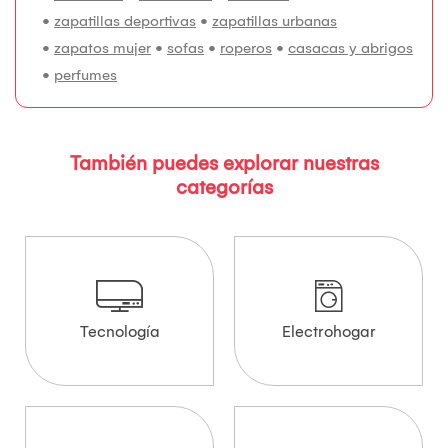
•
zapatillas deportivas
•
zapatillas urbanas
•
zapatos mujer
•
sofas
•
roperos
•
casacas y abrigos
•
perfumes
También puedes explorar nuestras
categorías
Tecnología
Electrohogar