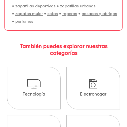
•
zapatillas deportivas
•
zapatillas urbanas
•
zapatos mujer
•
sofas
•
roperos
•
casacas y abrigos
•
perfumes
También puedes explorar nuestras
categorías
Tecnología
Electrohogar