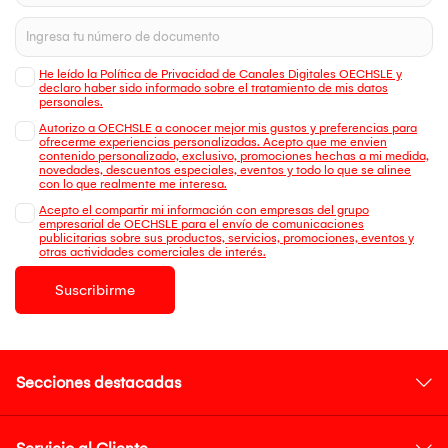
He leído la Política de Privacidad de Canales Digitales OECHSLE y
declaro haber sido informado sobre el tratamiento de mis datos
personales.
Autorizo a OECHSLE a conocer mejor mis gustos y preferencias para
ofrecerme experiencias personalizadas. Acepto que me envien
contenido personalizado, exclusivo, promociones hechas a mi medida,
novedades, descuentos especiales, eventos y todo lo que se alinee
con lo que realmente me interesa.
Acepto el compartir mi información con empresas del grupo
empresarial de OECHSLE para el envío de comunicaciones
publicitarias sobre sus productos, servicios, promociones, eventos y
otras actividades comerciales de interés.
Suscribirme
Secciones destacadas