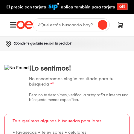
¿Dónde te gustaría recibir tu pedido?
¡Lo sentimos!
No encontramos ningún resultado para tu
búsqueda
“”
Pero no te desanimes, verifica la ortografía o intenta una
búsqueda menos específica.
Te sugerimos algunas búsquedas populares
•
lavasecas
•
televisores
•
celulares