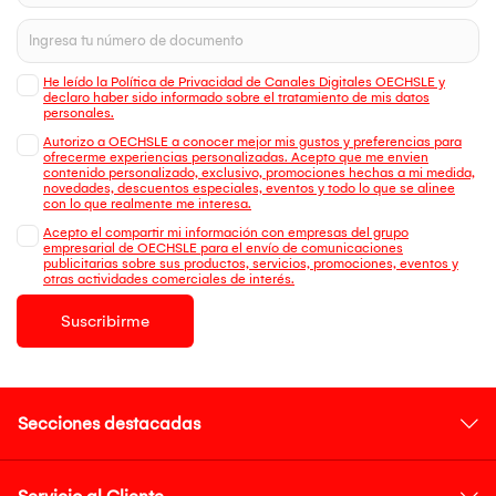
He leído la Política de Privacidad de Canales Digitales OECHSLE y
declaro haber sido informado sobre el tratamiento de mis datos
personales.
Autorizo a OECHSLE a conocer mejor mis gustos y preferencias para
ofrecerme experiencias personalizadas. Acepto que me envien
contenido personalizado, exclusivo, promociones hechas a mi medida,
novedades, descuentos especiales, eventos y todo lo que se alinee
con lo que realmente me interesa.
Acepto el compartir mi información con empresas del grupo
empresarial de OECHSLE para el envío de comunicaciones
publicitarias sobre sus productos, servicios, promociones, eventos y
otras actividades comerciales de interés.
Suscribirme
Secciones destacadas