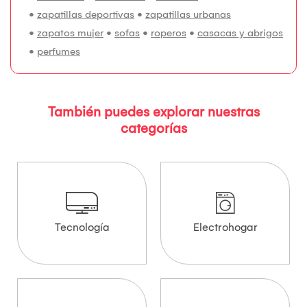
•
zapatillas deportivas
•
zapatillas urbanas
•
zapatos mujer
•
sofas
•
roperos
•
casacas y abrigos
•
perfumes
También puedes explorar nuestras
categorías
Tecnología
Electrohogar