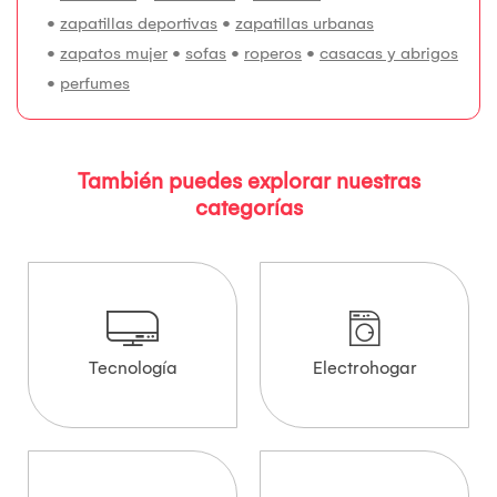
•
zapatillas deportivas
•
zapatillas urbanas
•
zapatos mujer
•
sofas
•
roperos
•
casacas y abrigos
•
perfumes
También puedes explorar nuestras
categorías
Tecnología
Electrohogar