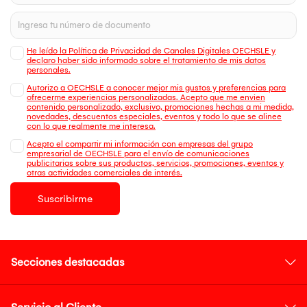
He leído la Política de Privacidad de Canales Digitales OECHSLE y
declaro haber sido informado sobre el tratamiento de mis datos
personales.
Autorizo a OECHSLE a conocer mejor mis gustos y preferencias para
ofrecerme experiencias personalizadas. Acepto que me envien
contenido personalizado, exclusivo, promociones hechas a mi medida,
novedades, descuentos especiales, eventos y todo lo que se alinee
con lo que realmente me interesa.
Acepto el compartir mi información con empresas del grupo
empresarial de OECHSLE para el envío de comunicaciones
publicitarias sobre sus productos, servicios, promociones, eventos y
otras actividades comerciales de interés.
Suscribirme
Secciones destacadas