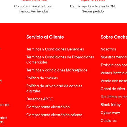
Compra online y retira en
Fácil y rápido sólo con tu DNI.
tienda.
Ver tiendas
Seguir pedido
Servicio al Cliente
Sobre Oechs
?
Términos y Condiciones Generales
Nosotros
Términos y Condiciones de Promociones
Nuestras tienda
Comerciales
Trabaja con no
Términos y condiciones Marketplace
Ventas instituci
Política de cookies
a
Vende con noso
Política de privacidad de canales
Canal de ética 
digitales
¡Lo último en t
Derechos ARCO
nas de
Black friday
Comprobante electrónico
Cyber wow
Comprobante electrónico oriente
atos
Celulares
EE)