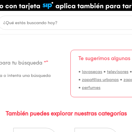
Te sugerimos algunas
 para tu búsqueda
“”
•
lavasecas
•
televisores
fía o intenta una búsqueda
•
zapatillas urbanas
•
zap
•
perfumes
También puedes explorar nuestras categorías