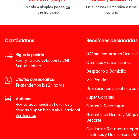
En solo 6 simples pasos,
ve
En nuestras 26 tiendas a nivel
nuestro video
nacional
Contáctanos
Secciones destacadas
¿Cómo comprar en Oechsle
Sigue tu pedido
Facil y rápido solo con tu DNI
Cambios y devoluciones
Seguir pedido
Despacho a Domicilio
Chatea con nosotros
Mis Pedidos
Te atendemos las 24 horas
Devoluciones sin salir de cas
Super Garantía
Visítanos
Revisa aquí nuestros horarios y
Garantía Decohogar
tiendas disponibles a nivel nacional
Garantía en Electro y Máqui
Ver tiendas
Deporte
Gestión de Residuos de Apar
Eléctricos y Electrónicos (RA