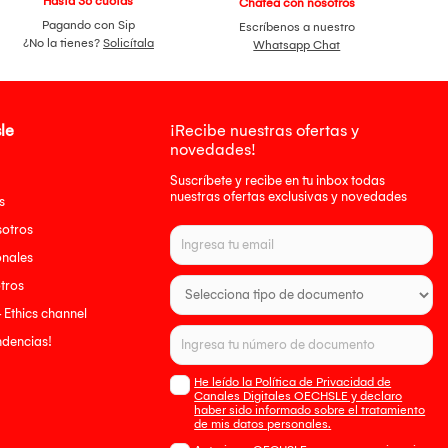
Hasta 36 cuotas
Chatea con nosotros
Pagando con Sip
Escríbenos a nuestro
¿No la tienes?
Solicítala
Whatsapp Chat
le
¡Recibe nuestras ofertas y
novedades!
Suscríbete y recibe en tu inbox todas
nuestras ofertas exclusivas y novedades
s
sotros
onales
tros
- Ethics channel
endencias!
He leído la Política de Privacidad de
Canales Digitales OECHSLE y declaro
haber sido informado sobre el tratamiento
de mis datos personales.