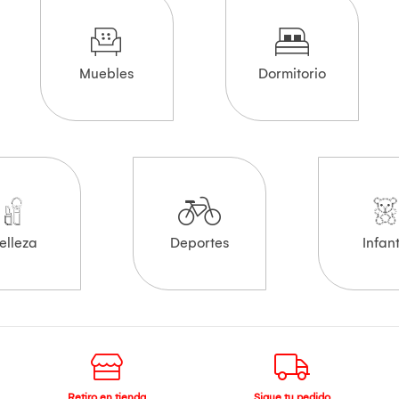
Muebles
Dormitorio
elleza
Deportes
Infant
Retiro en tienda
Sigue tu pedido