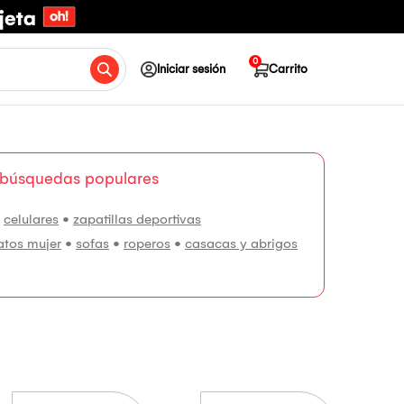
0
Iniciar sesión
Carrito
 búsquedas populares
•
celulares
•
zapatillas deportivas
atos mujer
•
sofas
•
roperos
•
casacas y abrigos