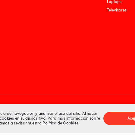
Laptops
Televisores
Medios de pago
a de navegación y analizar el uso del sitio. Al hacer
e cookies en su dispositivo. Para más información sobre
Ace
itamos a revisar nuestra
Política de Cookies
.