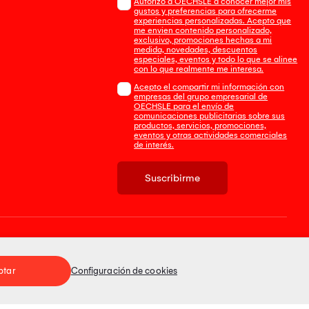
Autorizo a OECHSLE a conocer mejor mis
gustos y preferencias para ofrecerme
experiencias personalizadas. Acepto que
me envien contenido personalizado,
exclusivo, promociones hechas a mi
medida, novedades, descuentos
especiales, eventos y todo lo que se alinee
con lo que realmente me interesa.
Acepto el compartir mi información con
empresas del grupo empresarial de
OECHSLE para el envío de
comunicaciones publicitarias sobre sus
productos, servicios, promociones,
eventos y otras actividades comerciales
de interés.
Suscribirme
Tienda 100% Segura
ptar
Configuración de cookies