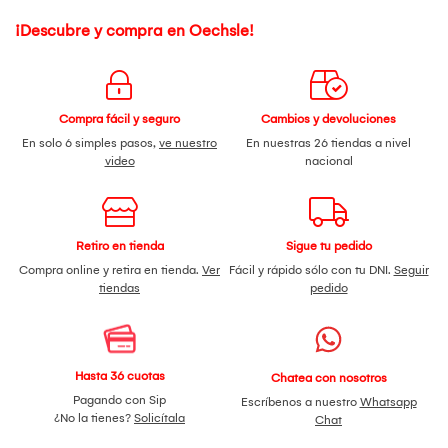
¡Descubre y compra en Oechsle!
Compra fácil y seguro
Cambios y devoluciones
En solo 6 simples pasos,
ve nuestro
En nuestras 26 tiendas a nivel
video
nacional
Retiro en tienda
Sigue tu pedido
Compra online y retira en tienda.
Ver
Fácil y rápido sólo con tu DNI.
Seguir
tiendas
pedido
Hasta 36 cuotas
Chatea con nosotros
Pagando con Sip
Escríbenos a nuestro
Whatsapp
¿No la tienes?
Solicítala
Chat