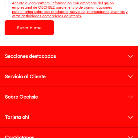
Acepto el compartir mi información con empresas del grupo
empresarial de OECHSLE para el envío de comunicaciones
publicitarias sobre sus productos, servicios, promociones, eventos y
otras actividades comerciales de interés.
Suscribirme
Secciones destacadas
Servicio al Cliente
Sobre Oechsle
Tarjeta oh!
Contáctanos