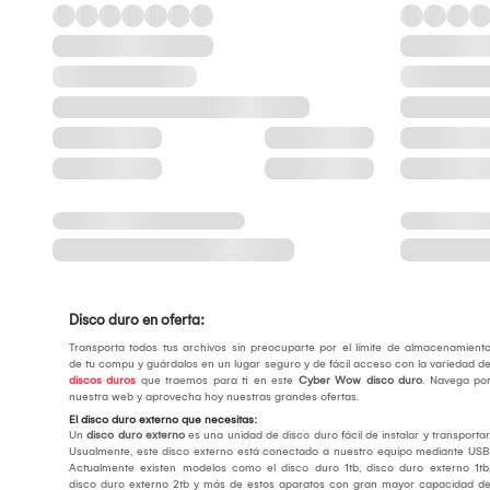
Disco duro en oferta:
Transporta todos tus archivos sin preocuparte por el límite de almacenamient
de tu compu y guárdalos en un lugar seguro y de fácil acceso con la variedad d
discos duros
que traemos para ti en este
Cyber Wow disco duro
. Navega po
nuestra web y aprovecha hoy nuestras grandes ofertas.
El disco duro externo que necesitas:
Un
disco duro externo
es una unidad de disco duro fácil de instalar y transportar
Usualmente, este disco externo está conectado a nuestro equipo mediante USB
Actualmente existen modelos como el disco duro 1tb, disco duro externo 1tb
disco duro externo 2tb y más de estos aparatos con gran mayor capacidad d