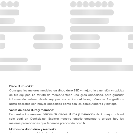
Disco duro sólido:
Consigue los mejores modelos en
disco duro SSD
y mejora la extensión y rapidez
o
de tus equipos. La tarjeta de memoria tiene una gran capacidad, para guardar
e
información valiosa desde equipos como los celulares, cámaras fotográficas
r
hasta aparatos con mayor capacidad como son las computadores y laptops.
Venta de disco duro y memoria:
Encuentra las mejores
ofertas de discos duros y memorias
de la mejor calidad
.
solo aquí en Oechsle.pe. Explora nuestro amplio catálogo y atrapa hoy las
.
mejores promociones que tenemos preparado para ti.
,
Marcas de disco duro y memoria:
e