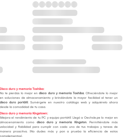
Disco duro y memoria Toshiba:
No te pierdas lo mejor en
disco duro y memoria Toshiba
. Ofreciéndote lo mejor
en soluciones de almacenamiento y brindándote la mayor facilidad al tener un
disco duro portátil
. Sumérgete en nuestro catálogo web y adquiérelo ahora
desde la comodidad de tu casa.
Disco duro y memoria Kingstown:
¡Mejora el rendimiento de tu PC y equipo portátil! Llegó a Oechsle.pe lo mejor en
almacenamiento como
disco duro y memoria Kingston
. Permitiéndote más
velocidad y fiabilidad para cumplir con cada uno de tus trabajos y tareas de
manera proactiva. ¡No dudes más y pon a prueba la eficiencia de estos
complementos!.