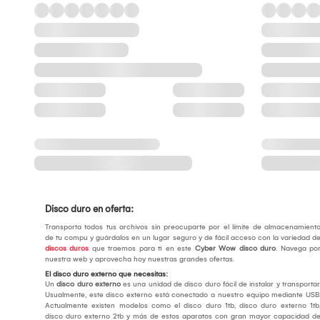
Disco duro en oferta:
Transporta todos tus archivos sin preocuparte por el límite de almacenamient
de tu compu y guárdalos en un lugar seguro y de fácil acceso con la variedad d
discos duros
que traemos para ti en este
Cyber Wow disco duro
. Navega po
nuestra web y aprovecha hoy nuestras grandes ofertas.
El disco duro externo que necesitas:
Un
disco duro externo
es una unidad de disco duro fácil de instalar y transportar
Usualmente, este disco externo está conectado a nuestro equipo mediante USB
Actualmente existen modelos como el disco duro 1tb, disco duro externo 1tb
disco duro externo 2tb y más de estos aparatos con gran mayor capacidad d