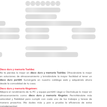
Disco duro y memoria Toshiba:
No te pierdas lo mejor en
disco duro y memoria Toshiba
. Ofreciéndote lo mejor
en soluciones de almacenamiento y brindándote la mayor facilidad al tener un
disco duro portátil
. Sumérgete en nuestro catálogo web y adquiérelo ahora
desde la comodidad de tu casa.
Disco duro y memoria Kingstown:
¡Mejora el rendimiento de tu PC y equipo portátil! Llegó a Oechsle.pe lo mejor en
almacenamiento como
disco duro y memoria Kingston
. Permitiéndote más
velocidad y fiabilidad para cumplir con cada uno de tus trabajos y tareas de
manera proactiva. ¡No dudes más y pon a prueba la eficiencia de estos
complementos!.