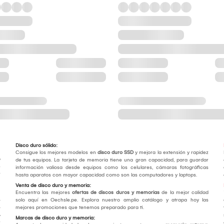
Disco duro sólido:
Consigue los mejores modelos en
disco duro SSD
y mejora la extensión y rapidez
o
de tus equipos. La tarjeta de memoria tiene una gran capacidad, para guardar
e
información valiosa desde equipos como los celulares, cámaras fotográficas
r
hasta aparatos con mayor capacidad como son las computadores y laptops.
Venta de disco duro y memoria:
Encuentra las mejores
ofertas de discos duros y memorias
de la mejor calidad
.
solo aquí en Oechsle.pe. Explora nuestro amplio catálogo y atrapa hoy las
.
mejores promociones que tenemos preparado para ti.
,
Marcas de disco duro y memoria:
e