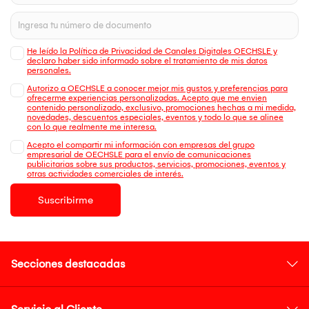
He leído la Política de Privacidad de Canales Digitales OECHSLE y
declaro haber sido informado sobre el tratamiento de mis datos
personales.
Autorizo a OECHSLE a conocer mejor mis gustos y preferencias para
ofrecerme experiencias personalizadas. Acepto que me envien
contenido personalizado, exclusivo, promociones hechas a mi medida,
novedades, descuentos especiales, eventos y todo lo que se alinee
con lo que realmente me interesa.
Acepto el compartir mi información con empresas del grupo
empresarial de OECHSLE para el envío de comunicaciones
publicitarias sobre sus productos, servicios, promociones, eventos y
otras actividades comerciales de interés.
Suscribirme
Secciones destacadas