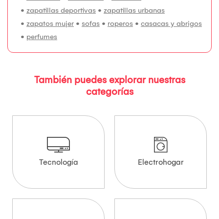
•
zapatillas deportivas
•
zapatillas urbanas
•
zapatos mujer
•
sofas
•
roperos
•
casacas y abrigos
•
perfumes
También puedes explorar nuestras
categorías
Tecnología
Electrohogar