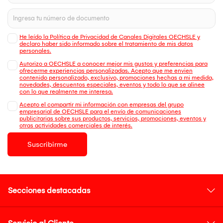
He leído la Política de Privacidad de Canales Digitales OECHSLE y
declaro haber sido informado sobre el tratamiento de mis datos
personales.
Autorizo a OECHSLE a conocer mejor mis gustos y preferencias para
ofrecerme experiencias personalizadas. Acepto que me envien
contenido personalizado, exclusivo, promociones hechas a mi medida,
novedades, descuentos especiales, eventos y todo lo que se alinee
con lo que realmente me interesa.
Acepto el compartir mi información con empresas del grupo
empresarial de OECHSLE para el envío de comunicaciones
publicitarias sobre sus productos, servicios, promociones, eventos y
otras actividades comerciales de interés.
Suscribirme
Secciones destacadas