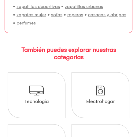
•
zapatillas deportivas
•
zapatillas urbanas
•
zapatos mujer
•
sofas
•
roperos
•
casacas y abrigos
•
perfumes
También puedes explorar nuestras
categorías
Tecnología
Electrohogar