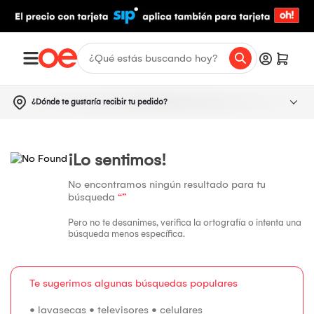
¿Dónde te gustaría recibir tu pedido?
¡Lo sentimos!
No encontramos ningún resultado para tu
búsqueda
“”
Pero no te desanimes, verifica la ortografía o intenta una
búsqueda menos específica.
Te sugerimos algunas búsquedas populares
•
lavasecas
•
televisores
•
celulares