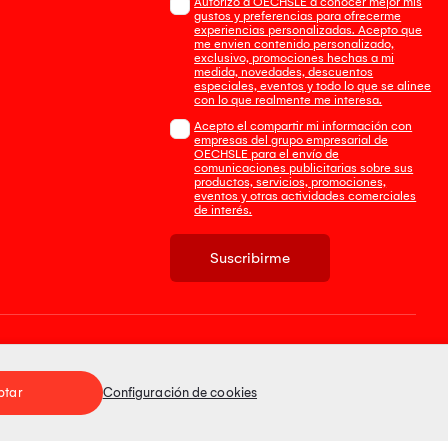
Autorizo a OECHSLE a conocer mejor mis
gustos y preferencias para ofrecerme
experiencias personalizadas. Acepto que
me envien contenido personalizado,
exclusivo, promociones hechas a mi
medida, novedades, descuentos
especiales, eventos y todo lo que se alinee
con lo que realmente me interesa.
Acepto el compartir mi información con
empresas del grupo empresarial de
OECHSLE para el envío de
comunicaciones publicitarias sobre sus
productos, servicios, promociones,
eventos y otras actividades comerciales
de interés.
Suscribirme
Tienda 100% Segura
ptar
Configuración de cookies