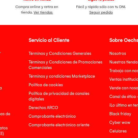
Compra online y retira en
Fácil y rápido sólo con tu DNI.
tienda.
Ver tiendas
Seguir pedido
Servicio al Cliente
Sobre Oechs
?
Términos y Condiciones Generales
Nosotros
Términos y Condiciones de Promociones
Nuestras tienda
Comerciales
Trabaja con no
Términos y condiciones Marketplace
Ventas instituci
Política de cookies
a
Vende con noso
Política de privacidad de canales
Canal de ética 
digitales
¡Lo último en t
Derechos ARCO
nas de
Black friday
Comprobante electrónico
Cyber wow
Comprobante electrónico oriente
atos
Celulares
EE)