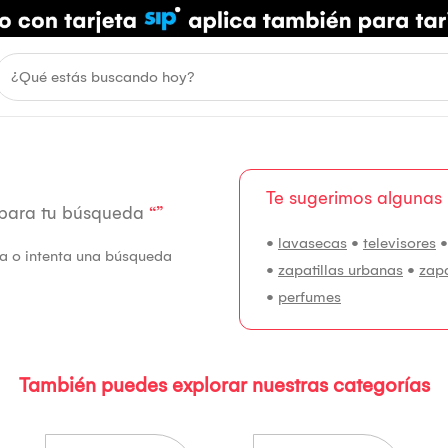
Te sugerimos algunas
 para tu búsqueda
“”
•
lavasecas
•
televisores
fía o intenta una búsqueda
•
zapatillas urbanas
•
zap
•
perfumes
También puedes explorar nuestras categorías