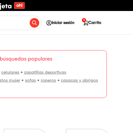
0
Iniciar sesión
Carrito
 búsquedas populares
•
celulares
•
zapatillas deportivas
atos mujer
•
sofas
•
roperos
•
casacas y abrigos