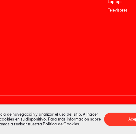
Laptops
Televisores
Medios de pago
a de navegación y analizar el uso del sitio. Al hacer
e cookies en su dispositivo. Para más información sobre
Ace
itamos a revisar nuestra
Política de Cookies
.