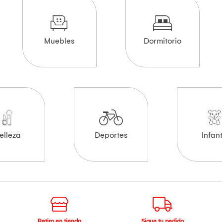
Muebles
Dormitorio
elleza
Deportes
Infant
Retiro en tienda
Sigue tu pedido