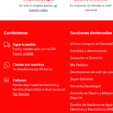
En solo 6 simples pasos,
ve
En nuestras 26 tiendas a nivel
nuestro video
nacional
Contáctanos
Secciones destacadas
¿Cómo comprar en Oechsle
Sigue tu pedido
Facil y rápido solo con tu DNI
Cambios y devoluciones
Seguir pedido
Despacho a Domicilio
Chatea con nosotros
Mis Pedidos
Te atendemos las 24 horas
Devoluciones sin salir de cas
Super Garantía
Visítanos
Revisa aquí nuestros horarios y
Garantía Decohogar
tiendas disponibles a nivel nacional
Garantía en Electro y Máqui
Ver tiendas
Deporte
Gestión de Residuos de Apar
Eléctricos y Electrónicos (RA