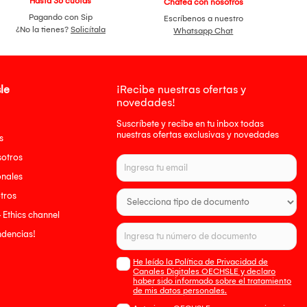
Hasta 36 cuotas
Chatea con nosotros
Pagando con Sip
Escríbenos a nuestro
¿No la tienes?
Solicítala
Whatsapp Chat
le
¡Recibe nuestras ofertas y
novedades!
Suscríbete y recibe en tu inbox todas
nuestras ofertas exclusivas y novedades
s
sotros
onales
tros
- Ethics channel
endencias!
He leído la Política de Privacidad de
Canales Digitales OECHSLE y declaro
haber sido informado sobre el tratamiento
de mis datos personales.