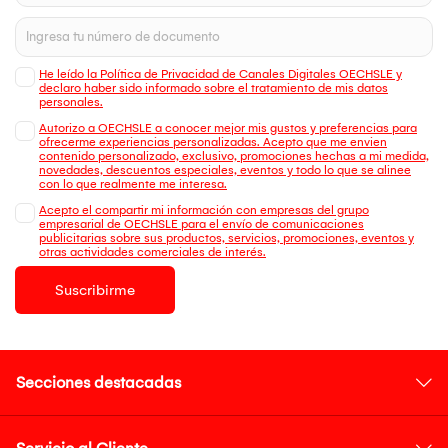
He leído la Política de Privacidad de Canales Digitales OECHSLE y
declaro haber sido informado sobre el tratamiento de mis datos
personales.
Autorizo a OECHSLE a conocer mejor mis gustos y preferencias para
ofrecerme experiencias personalizadas. Acepto que me envien
contenido personalizado, exclusivo, promociones hechas a mi medida,
novedades, descuentos especiales, eventos y todo lo que se alinee
con lo que realmente me interesa.
Acepto el compartir mi información con empresas del grupo
empresarial de OECHSLE para el envío de comunicaciones
publicitarias sobre sus productos, servicios, promociones, eventos y
otras actividades comerciales de interés.
Suscribirme
Secciones destacadas