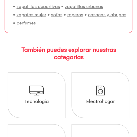
•
zapatillas deportivas
•
zapatillas urbanas
•
zapatos mujer
•
sofas
•
roperos
•
casacas y abrigos
•
perfumes
También puedes explorar nuestras
categorías
Tecnología
Electrohogar