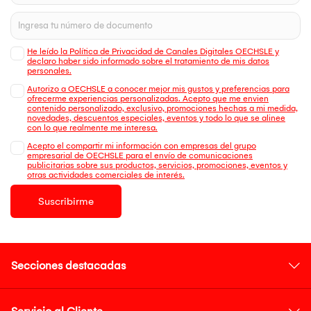
He leído la Política de Privacidad de Canales Digitales OECHSLE y
declaro haber sido informado sobre el tratamiento de mis datos
personales.
Autorizo a OECHSLE a conocer mejor mis gustos y preferencias para
ofrecerme experiencias personalizadas. Acepto que me envien
contenido personalizado, exclusivo, promociones hechas a mi medida,
novedades, descuentos especiales, eventos y todo lo que se alinee
con lo que realmente me interesa.
Acepto el compartir mi información con empresas del grupo
empresarial de OECHSLE para el envío de comunicaciones
publicitarias sobre sus productos, servicios, promociones, eventos y
otras actividades comerciales de interés.
Suscribirme
Secciones destacadas