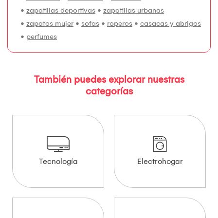
•
zapatillas deportivas
•
zapatillas urbanas
•
zapatos mujer
•
sofas
•
roperos
•
casacas y abrigos
•
perfumes
También puedes explorar nuestras
categorías
Tecnología
Electrohogar