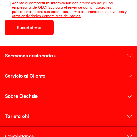
Acepto el compartir mi información con empresas del grupo
empresarial de OECHSLE para el envío de comunicaciones
publicitarias sobre sus productos, servicios, promociones, eventos y
otras actividades comerciales de interés.
Suscribirme
Secciones destacadas
Servicio al Cliente
Sobre Oechsle
Tarjeta oh!
Contáctanos