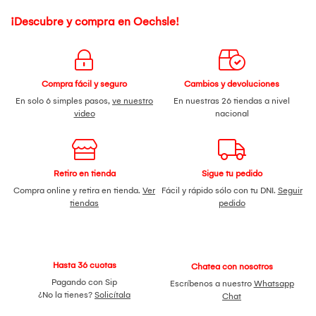
¡Descubre y compra en Oechsle!
Compra fácil y seguro
Cambios y devoluciones
En solo 6 simples pasos,
ve nuestro
En nuestras 26 tiendas a nivel
video
nacional
Retiro en tienda
Sigue tu pedido
Compra online y retira en tienda.
Ver
Fácil y rápido sólo con tu DNI.
Seguir
tiendas
pedido
Hasta 36 cuotas
Chatea con nosotros
Pagando con Sip
Escríbenos a nuestro
Whatsapp
¿No la tienes?
Solicítala
Chat