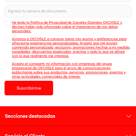
He leído la Política de Privacidad de Canales Digitales OECHSLE y
declaro haber sido informado sobre el tratamiento de mis datos
personales.
Autorizo a OECHSLE a conocer mejor mis gustos y preferencias para
ofrecerme experiencias personalizadas. Acepto que me envien
contenido personalizado, exclusivo, promociones hechas a mi medida,
novedades, descuentos especiales, eventos y todo lo que se alinee
con lo que realmente me interesa.
Acepto el compartir mi información con empresas del grupo
empresarial de OECHSLE para el envío de comunicaciones
publicitarias sobre sus productos, servicios, promociones, eventos y
otras actividades comerciales de interés.
Suscribirme
Secciones destacadas