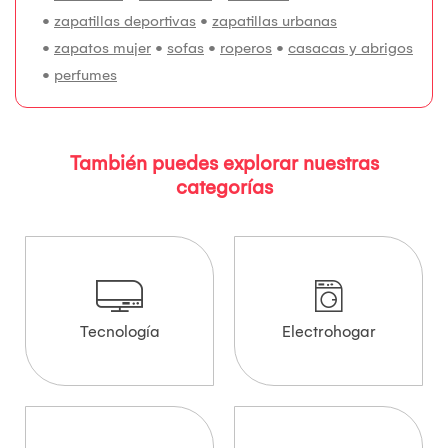
•
zapatillas deportivas
•
zapatillas urbanas
•
zapatos mujer
•
sofas
•
roperos
•
casacas y abrigos
•
perfumes
También puedes explorar nuestras
categorías
Tecnología
Electrohogar