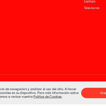
Laptops
Televisores
Medios de pago
a de navegación y analizar el uso del sitio. Al hacer
e cookies en su dispositivo. Para más información sobre
Ace
itamos a revisar nuestra
Política de Cookies
.