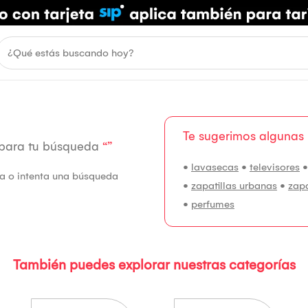
Te sugerimos algunas
 para tu búsqueda
“”
•
lavasecas
•
televisores
fía o intenta una búsqueda
•
zapatillas urbanas
•
zap
•
perfumes
También puedes explorar nuestras categorías