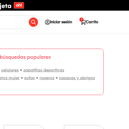
0
Iniciar sesión
Carrito
 búsquedas populares
•
celulares
•
zapatillas deportivas
atos mujer
•
sofas
•
roperos
•
casacas y abrigos