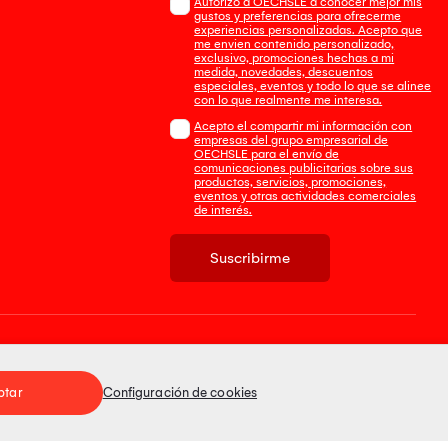
Autorizo a OECHSLE a conocer mejor mis
gustos y preferencias para ofrecerme
experiencias personalizadas. Acepto que
me envien contenido personalizado,
exclusivo, promociones hechas a mi
medida, novedades, descuentos
especiales, eventos y todo lo que se alinee
con lo que realmente me interesa.
Acepto el compartir mi información con
empresas del grupo empresarial de
OECHSLE para el envío de
comunicaciones publicitarias sobre sus
productos, servicios, promociones,
eventos y otras actividades comerciales
de interés.
Suscribirme
Tienda 100% Segura
ptar
Configuración de cookies