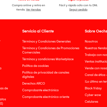
Compra online y retira en
Fácil y rápido sólo con tu DNI.
tienda.
Ver tiendas
Seguir pedido
Servicio al Cliente
Sobre Oechs
?
Términos y Condiciones Generales
Nosotros
Términos y Condiciones de Promociones
Nuestras tienda
Comerciales
Trabaja con no
Términos y condiciones Marketplace
Ventas instituci
Política de cookies
a
Vende con noso
Política de privacidad de canales
Canal de ética 
digitales
¡Lo último en t
Derechos ARCO
nas de
Black friday
Comprobante electrónico
Cyber wow
Comprobante electrónico oriente
atos
Celulares
EE)