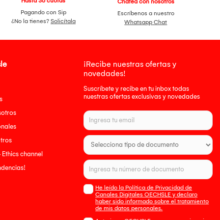
Hasta 36 cuotas
Chatea con nosotros
Pagando con Sip
Escríbenos a nuestro
¿No la tienes?
Solicítala
Whatsapp Chat
le
¡Recibe nuestras ofertas y
novedades!
Suscríbete y recibe en tu inbox todas
nuestras ofertas exclusivas y novedades
s
sotros
onales
tros
- Ethics channel
endencias!
He leído la Política de Privacidad de
Canales Digitales OECHSLE y declaro
haber sido informado sobre el tratamiento
de mis datos personales.