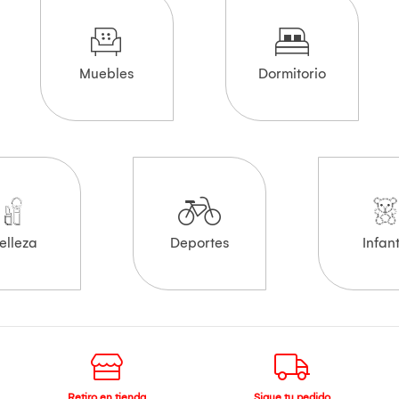
Muebles
Dormitorio
elleza
Deportes
Infant
Retiro en tienda
Sigue tu pedido