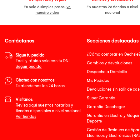
En solo 6 simples pasos,
ve
En nuestras 26 tiendas a nivel
nuestro video
nacional
Contáctanos
Secciones destacadas
¿Cómo comprar en Oechsle
Sigue tu pedido
Facil y rápido solo con tu DNI
Cambios y devoluciones
Seguir pedido
Despacho a Domicilio
Chatea con nosotros
Mis Pedidos
Te atendemos las 24 horas
Devoluciones sin salir de cas
Super Garantía
Visítanos
Revisa aquí nuestros horarios y
Garantía Decohogar
tiendas disponibles a nivel nacional
Garantía en Electro y Máqui
Ver tiendas
Deporte
Gestión de Residuos de Apar
Eléctricos y Electrónicos (RA