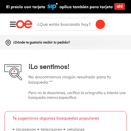
¿Dónde te gustaría recibir tu pedido?
¡Lo sentimos!
No encontramos ningún resultado para tu
búsqueda
“”
Pero no te desanimes, verifica la ortografía o intenta una
búsqueda menos específica.
Te sugerimos algunas búsquedas populares
•
lavasecas
•
televisores
•
celulares