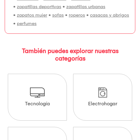
•
zapatillas deportivas
•
zapatillas urbanas
•
zapatos mujer
•
sofas
•
roperos
•
casacas y abrigos
•
perfumes
También puedes explorar nuestras
categorías
Tecnología
Electrohogar