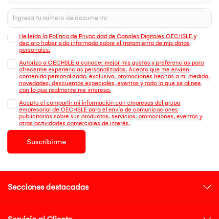
He leído la Política de Privacidad de Canales Digitales OECHSLE y
declaro haber sido informado sobre el tratamiento de mis datos
personales.
Autorizo a OECHSLE a conocer mejor mis gustos y preferencias para
ofrecerme experiencias personalizadas. Acepto que me envien
contenido personalizado, exclusivo, promociones hechas a mi medida,
novedades, descuentos especiales, eventos y todo lo que se alinee
con lo que realmente me interesa.
Acepto el compartir mi información con empresas del grupo
empresarial de OECHSLE para el envío de comunicaciones
publicitarias sobre sus productos, servicios, promociones, eventos y
otras actividades comerciales de interés.
Suscribirme
Secciones destacadas