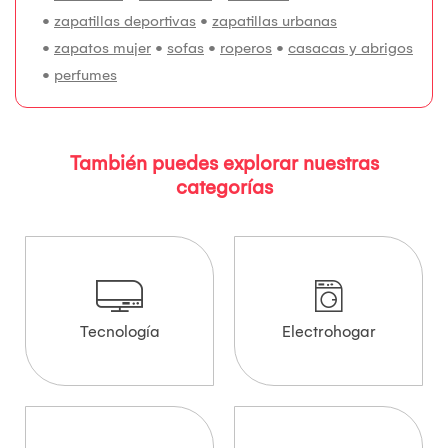
•
zapatillas deportivas
•
zapatillas urbanas
•
zapatos mujer
•
sofas
•
roperos
•
casacas y abrigos
•
perfumes
También puedes explorar nuestras
categorías
Tecnología
Electrohogar