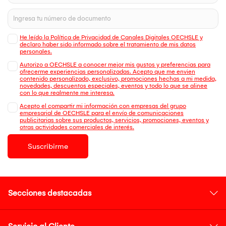
He leído la Política de Privacidad de Canales Digitales OECHSLE y
declaro haber sido informado sobre el tratamiento de mis datos
personales.
Autorizo a OECHSLE a conocer mejor mis gustos y preferencias para
ofrecerme experiencias personalizadas. Acepto que me envien
contenido personalizado, exclusivo, promociones hechas a mi medida,
novedades, descuentos especiales, eventos y todo lo que se alinee
con lo que realmente me interesa.
Acepto el compartir mi información con empresas del grupo
empresarial de OECHSLE para el envío de comunicaciones
publicitarias sobre sus productos, servicios, promociones, eventos y
otras actividades comerciales de interés.
Suscribirme
Secciones destacadas