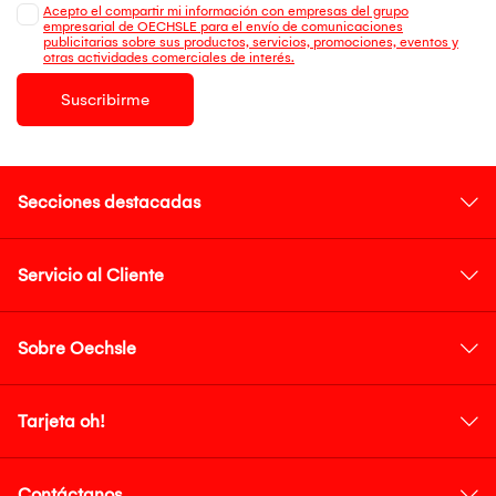
Acepto el compartir mi información con empresas del grupo
empresarial de OECHSLE para el envío de comunicaciones
publicitarias sobre sus productos, servicios, promociones, eventos y
otras actividades comerciales de interés.
Suscribirme
Secciones destacadas
Servicio al Cliente
Sobre Oechsle
Tarjeta oh!
Contáctanos