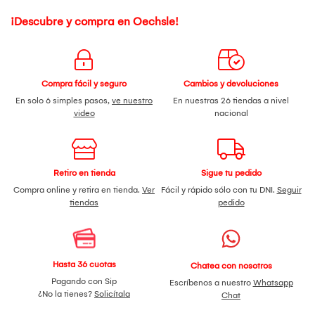
¡Descubre y compra en Oechsle!
Compra fácil y seguro
Cambios y devoluciones
En solo 6 simples pasos,
ve nuestro
En nuestras 26 tiendas a nivel
video
nacional
Retiro en tienda
Sigue tu pedido
Compra online y retira en tienda.
Ver
Fácil y rápido sólo con tu DNI.
Seguir
tiendas
pedido
Hasta 36 cuotas
Chatea con nosotros
Pagando con Sip
Escríbenos a nuestro
Whatsapp
¿No la tienes?
Solicítala
Chat