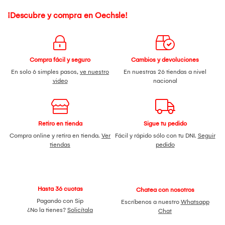
¡Descubre y compra en Oechsle!
Compra fácil y seguro
Cambios y devoluciones
En solo 6 simples pasos,
ve nuestro
En nuestras 26 tiendas a nivel
video
nacional
Retiro en tienda
Sigue tu pedido
Compra online y retira en tienda.
Ver
Fácil y rápido sólo con tu DNI.
Seguir
tiendas
pedido
Hasta 36 cuotas
Chatea con nosotros
Pagando con Sip
Escríbenos a nuestro
Whatsapp
¿No la tienes?
Solicítala
Chat