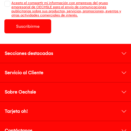
Acepto el compartir mi información con empresas del grupo
empresarial de OECHSLE para el envío de comunicaciones
publicitarias sobre sus productos, servicios, promociones, eventos y
otras actividades comerciales de interés.
Suscribirme
Secciones destacadas
Servicio al Cliente
Sobre Oechsle
Tarjeta oh!
Contáctanos