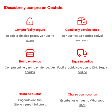
¡Descubre y compra en Oechsle!
Compra fácil y seguro
Cambios y devoluciones
En solo 6 simples pasos,
ve nuestro
En nuestras 26 tiendas a nivel
video
nacional
Retiro en tienda
Sigue tu pedido
Compra online y retira en tienda.
Ver
Fácil y rápido sólo con tu DNI.
Seguir
tiendas
pedido
Hasta 36 cuotas
Chatea con nosotros
Pagando con Sip
Escríbenos a nuestro
Whatsapp
¿No la tienes?
Solicítala
Chat