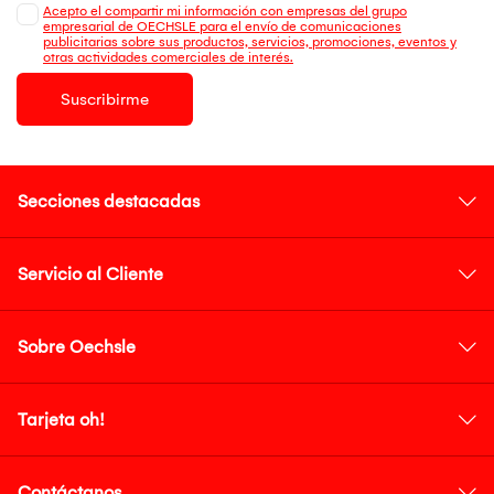
Acepto el compartir mi información con empresas del grupo
empresarial de OECHSLE para el envío de comunicaciones
publicitarias sobre sus productos, servicios, promociones, eventos y
otras actividades comerciales de interés.
Suscribirme
Secciones destacadas
Servicio al Cliente
Sobre Oechsle
Tarjeta oh!
Contáctanos