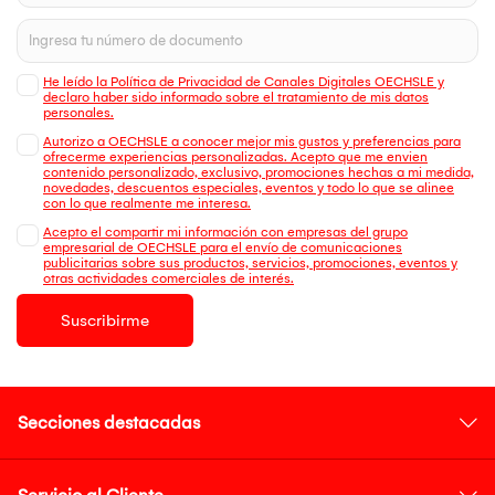
He leído la Política de Privacidad de Canales Digitales OECHSLE y
declaro haber sido informado sobre el tratamiento de mis datos
personales.
Autorizo a OECHSLE a conocer mejor mis gustos y preferencias para
ofrecerme experiencias personalizadas. Acepto que me envien
contenido personalizado, exclusivo, promociones hechas a mi medida,
novedades, descuentos especiales, eventos y todo lo que se alinee
con lo que realmente me interesa.
Acepto el compartir mi información con empresas del grupo
empresarial de OECHSLE para el envío de comunicaciones
publicitarias sobre sus productos, servicios, promociones, eventos y
otras actividades comerciales de interés.
Suscribirme
Secciones destacadas