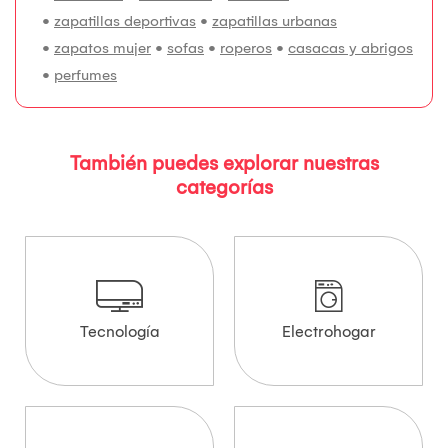
•
zapatillas deportivas
•
zapatillas urbanas
•
zapatos mujer
•
sofas
•
roperos
•
casacas y abrigos
•
perfumes
También puedes explorar nuestras
categorías
Tecnología
Electrohogar