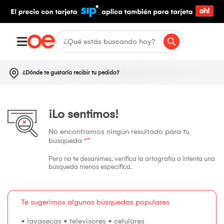
¿Dónde te gustaría recibir tu pedido?
¡Lo sentimos!
No encontramos ningún resultado para tu
búsqueda
“”
Pero no te desanimes, verifica la ortografía o intenta una
búsqueda menos específica.
Te sugerimos algunas búsquedas populares
•
lavasecas
•
televisores
•
celulares