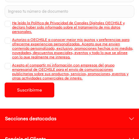
He leído la Política de Privacidad de Canales Digitales OECHSLE y
declaro haber sido informado sobre el tratamiento de mis datos
personales.
Autorizo a OECHSLE a conocer mejor mis gustos y preferencias para
ofrecerme experiencias personalizadas. Acepto que me envien
contenido personalizado, exclusivo, promociones hechas a mi medida,
novedades, descuentos especiales, eventos y todo lo que se alinee
con lo que realmente me interesa.
Acepto el compartir mi información con empresas del grupo
empresarial de OECHSLE para el envío de comunicaciones
publicitarias sobre sus productos, servicios, promociones, eventos y
otras actividades comerciales de interés.
Suscribirme
Secciones destacadas