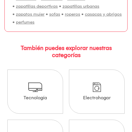
•
zapatillas deportivas
•
zapatillas urbanas
•
zapatos mujer
•
sofas
•
roperos
•
casacas y abrigos
•
perfumes
También puedes explorar nuestras
categorías
Tecnología
Electrohogar