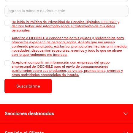
He leído la Política de Privacidad de Canales Digitales OECHSLE y
declaro haber sido informado sobre el tratamiento de mis datos
personales.
Autorizo a OECHSLE a conocer mejor mis gustos y preferencias para
ofrecerme experiencias personalizadas. Acepto que me envien
contenido personalizado, exclusivo, promociones hechas a mi medida,
novedades, descuentos especiales, eventos y todo lo que se alinee
con lo que realmente me interesa.
Acepto el compartir mi información con empresas del grupo
empresarial de OECHSLE para el envío de comunicaciones
publicitarias sobre sus productos, servicios, promociones, eventos y
otras actividades comerciales de interés.
Suscribirme
Secciones destacadas