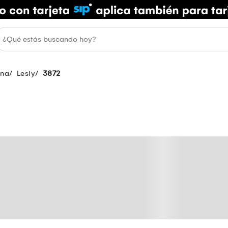
ina
Lesly
3872