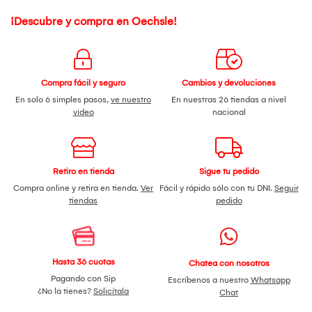
¡Descubre y compra en Oechsle!
Compra fácil y seguro
Cambios y devoluciones
En solo 6 simples pasos,
ve nuestro
En nuestras 26 tiendas a nivel
video
nacional
Retiro en tienda
Sigue tu pedido
Compra online y retira en tienda.
Ver
Fácil y rápido sólo con tu DNI.
Seguir
tiendas
pedido
Hasta 36 cuotas
Chatea con nosotros
Pagando con Sip
Escríbenos a nuestro
Whatsapp
¿No la tienes?
Solicítala
Chat