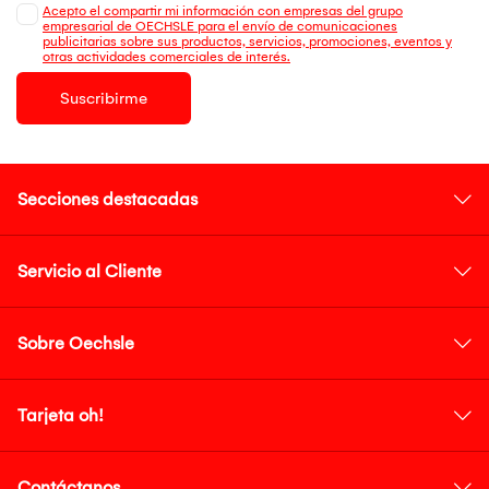
Acepto el compartir mi información con empresas del grupo
empresarial de OECHSLE para el envío de comunicaciones
publicitarias sobre sus productos, servicios, promociones, eventos y
otras actividades comerciales de interés.
Suscribirme
Secciones destacadas
Servicio al Cliente
Sobre Oechsle
Tarjeta oh!
Contáctanos