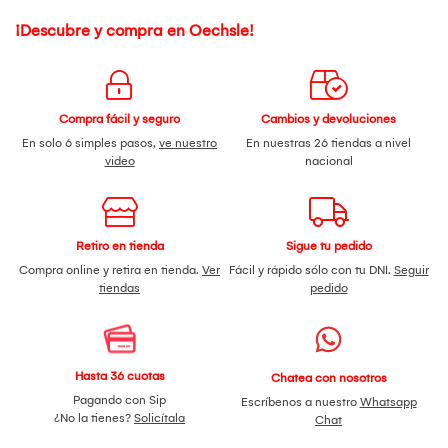
¡Descubre y compra en Oechsle!
Compra fácil y seguro
Cambios y devoluciones
En solo 6 simples pasos,
ve nuestro
En nuestras 26 tiendas a nivel
video
nacional
Retiro en tienda
Sigue tu pedido
Compra online y retira en tienda.
Ver
Fácil y rápido sólo con tu DNI.
Seguir
tiendas
pedido
Hasta 36 cuotas
Chatea con nosotros
Pagando con Sip
Escríbenos a nuestro
Whatsapp
¿No la tienes?
Solicítala
Chat