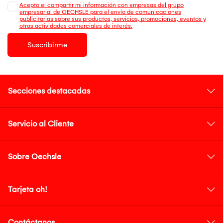
Acepto el compartir mi información con empresas del grupo
empresarial de OECHSLE para el envío de comunicaciones
publicitarias sobre sus productos, servicios, promociones, eventos y
otras actividades comerciales de interés.
Suscribirme
Secciones destacadas
Servicio al Cliente
Sobre Oechsle
Tarjeta oh!
Contáctanos