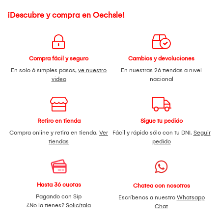
¡Descubre y compra en Oechsle!
Compra fácil y seguro
Cambios y devoluciones
En solo 6 simples pasos,
ve nuestro
En nuestras 26 tiendas a nivel
video
nacional
Retiro en tienda
Sigue tu pedido
Compra online y retira en tienda.
Ver
Fácil y rápido sólo con tu DNI.
Seguir
tiendas
pedido
Hasta 36 cuotas
Chatea con nosotros
Pagando con Sip
Escríbenos a nuestro
Whatsapp
¿No la tienes?
Solicítala
Chat