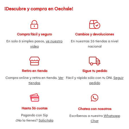
¡Descubre y compra en Oechsle!
Compra fácil y seguro
Cambios y devoluciones
En solo 6 simples pasos,
ve nuestro
En nuestras 26 tiendas a nivel
video
nacional
Retiro en tienda
Sigue tu pedido
Compra online y retira en tienda.
Ver
Fácil y rápido sólo con tu DNI.
Seguir
tiendas
pedido
Hasta 36 cuotas
Chatea con nosotros
Pagando con Sip
Escríbenos a nuestro
Whatsapp
¿No la tienes?
Solicítala
Chat