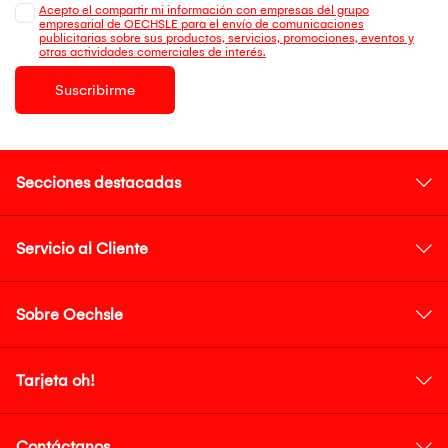
Acepto el compartir mi información con empresas del grupo
empresarial de OECHSLE para el envío de comunicaciones
publicitarias sobre sus productos, servicios, promociones, eventos y
otras actividades comerciales de interés.
Suscribirme
Secciones destacadas
Servicio al Cliente
Sobre Oechsle
Tarjeta oh!
Contáctanos